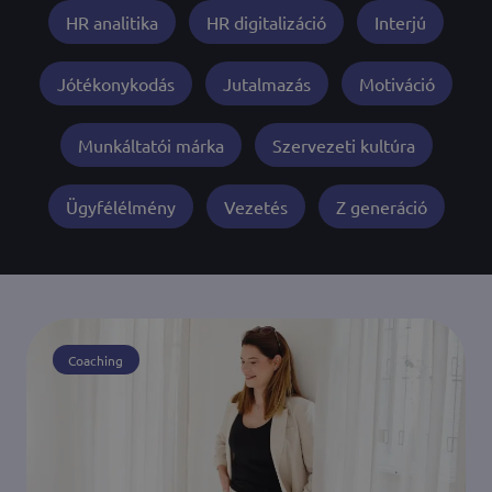
HR analitika
HR digitalizáció
Interjú
Jótékonykodás
Jutalmazás
Motiváció
Munkáltatói márka
Szervezeti kultúra
Ügyfélélmény
Vezetés
Z generáció
Coaching