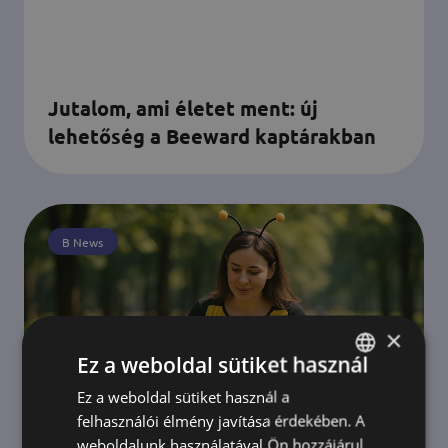
Jutalom, ami életet ment: új
lehetőség a Beeward kaptárakban
B News
×
Ez a weboldal sütiket használ
Ez a weboldal sütiket használ a
HUNGARIAN
felhasználói élmény javítása érdekében. A
ENGLISH
weboldalunk használatával Ön hozzájárul