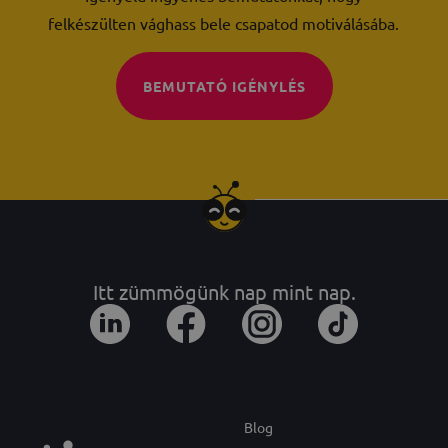
felkészülten vághass bele csapatod motiválásába.
BEMUTATÓ IGÉNYLÉS
Itt zümmögünk nap mint nap.
Blog