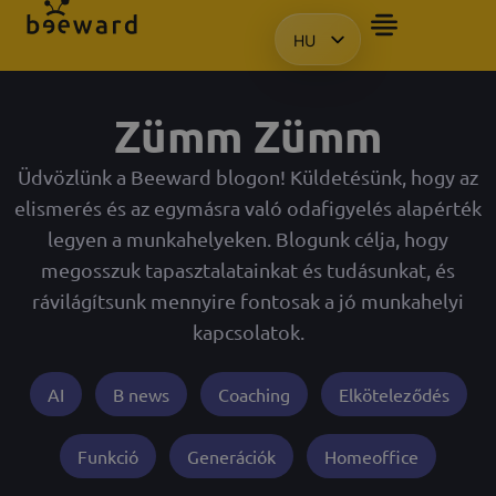
HU
BEMUTATÓT SZERETN
EN
KO
Zümm Zümm
PL
Üdvözlünk a Beeward blogon! Küldetésünk, hogy az
elismerés és az egymásra való odafigyelés alapérték
legyen a munkahelyeken. Blogunk célja, hogy
megosszuk tapasztalatainkat és tudásunkat, és
rávilágítsunk mennyire fontosak a jó munkahelyi
kapcsolatok.
AI
B news
Coaching
Elköteleződés
Funkció
Generációk
Homeoffice