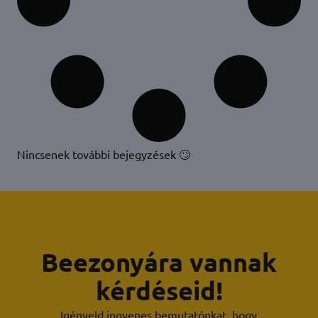
Nincsenek további bejegyzések 🙄
Beezonyára vannak
kérdéseid!
Igényeld ingyenes bemutatónkat, hogy