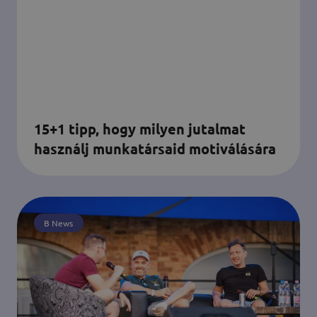
15+1 tipp, hogy milyen jutalmat
használj munkatársaid motiválására
B News