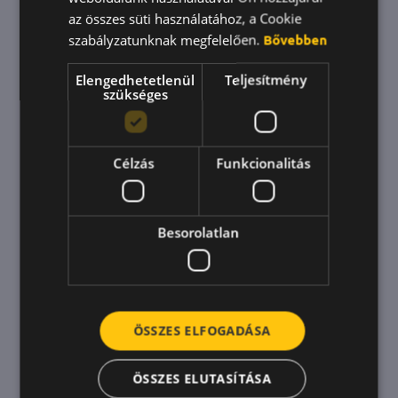
KOREAN
az összes süti használatához, a Cookie
szabályzatunknak megfelelően.
Bővebben
Elengedhetetlenül
Teljesítmény
szükséges
Célzás
Funkcionalitás
Besorolatlan
ÖSSZES ELFOGADÁSA
Kapcsolattartás szülési szabadság
alatt? Lehetséges – mutatjuk
ÖSSZES ELUTASÍTÁSA
hogyan