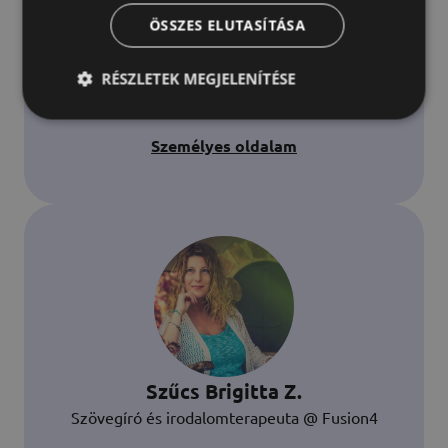
Beeliever @ Beeward
ÖSSZES ELUTASÍTÁSA
Küldetésem hogy minél több vezető felismerje:
RÉSZLETEK MEGJELENÍTÉSE
a rendszeres elismerés nem extra, hanem a
csapat sikerének egyik legfontosabb eleme.
Személyes oldalam
Szűcs Brigitta Z.
Szövegíró és irodalomterapeuta @ Fusion4