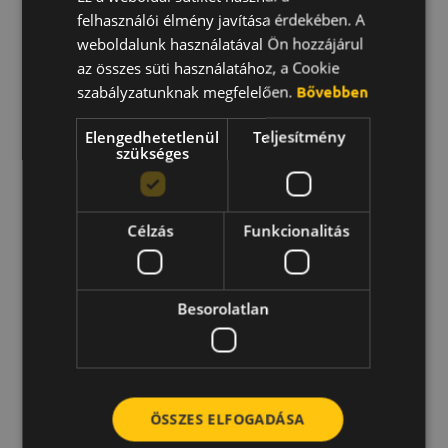
Kovács Bálint
felhasználói élmény javítása érdekében. A
ENGLISH
Team culture manager @ Webstar
weboldalunk használatával Ön hozzájárul
KOREAN
az összes süti használatához, a Cookie
Te is része vagy a céged gépezetének. Fontos,
szabályzatunknak megfelelően.
Bővebben
elengedhetetlen. Olyasmi, amire vigyázni, amit
kenni kell. A jó kultúra, a gyakori visszajelzés
Elengedhetetlenül
Teljesítmény
szükséges
pont erre való.
Személyes oldalam
Célzás
Funkcionalitás
Besorolatlan
ÖSSZES ELFOGADÁSA
Lovas Máté