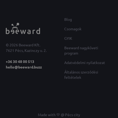
Blog
Csomagok
GYIK
© 2026 Beeward Kft.
Beeward nagyköveti
7621 Pécs, Kazinczy u. 2.
program
+36 30 48 00 513
Adatvédelmi nyilatkozat
hello@beeward.buzz
Általános szerződési
feltételek
Made with 💛 @ Pécs city