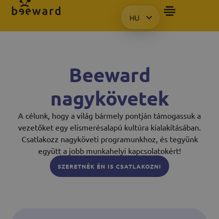
HU
BEMUTATÓT SZERETN
EN
KO
PL
Beeward
nagykövetek
A célunk, hogy a világ bármely pontján támogassuk a
vezetőket egy elismerésalapú kultúra kialakításában.
Csatlakozz nagyköveti programunkhoz, és tegyünk
együtt a jobb munkahelyi kapcsolatokért!
SZERETNÉK ÉN IS CSATLAKOZNI