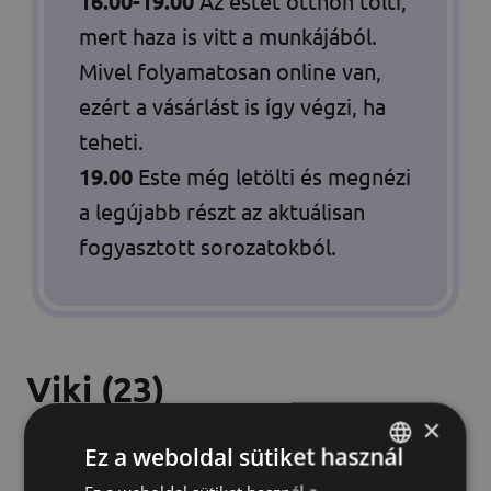
16.00-19.00
Az estét otthon tölti,
mert haza is vitt a munkájából.
Mivel folyamatosan online van,
ezért a vásárlást is így végzi, ha
teheti.
19.00
Este még letölti és megnézi
a legújabb részt az aktuálisan
fogyasztott sorozatokból.
Viki
(23)
×
consumer insight specialist
Ez a weboldal sütiket használ
HUNGARIAN