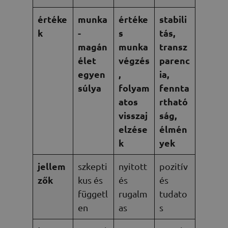
értéke
munka
értéke
stabili
k
-
s
tás,
magán
munka
transz
élet
végzés
parenc
egyen
,
ia,
súlya
folyam
fennta
atos
rtható
visszaj
ság,
elzése
élmén
k
yek
jellem
szkepti
nyitott
pozitív
zők
kus és
és
és
függetl
rugalm
tudato
en
as
s