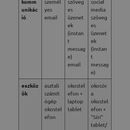
komm
személ
szöveg
social
unikác
yes
es
media
ió
email
üzenet
szöveg
ek
es
(instan
üzenet
t
ek
messag
(instan
e)
t
email
messag
e)
eszköz
asztali
okostel
okosór
ök
számít
efon +
a
ógép
laptop
okostel
okostel
tablet
efon +
efon
“Siri”
tablet/