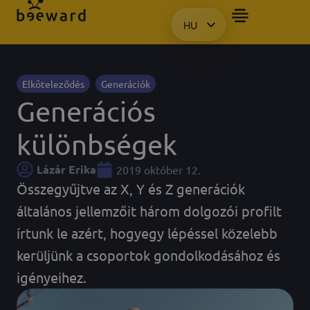
HU
BEMUTATÓT SZERETN
EN
KO
PL
Elköteleződés
Generációk
Generációs
különbségek
Lázár Erika
2019 október 12.
Összegyűjtve az X, Y és Z generációk
általános jellemzőit három dolgozói profilt
írtunk le azért, hogyegy lépéssel közelebb
kerüljünk a csoportok gondolkodásához és
igényeihez.