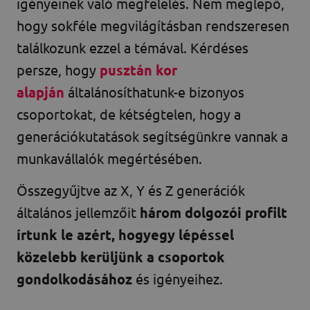
igényeinek való megfelelés. Nem meglepő,
hogy sokféle megvilágításban rendszeresen
találkozunk ezzel a témával. Kérdéses
persze, hogy
pusztán kor
alapján
általánosíthatunk-e bizonyos
csoportokat, de kétségtelen, hogy a
generációkutatások segítségünkre vannak a
munkavállalók megértésében.
Összegyűjtve az X, Y és Z generációk
általános jellemzőit
három dolgozói profilt
írtunk le azért, hogy
egy lépéssel
közelebb kerüljünk a csoportok
gondolkodásához
és igényeihez.