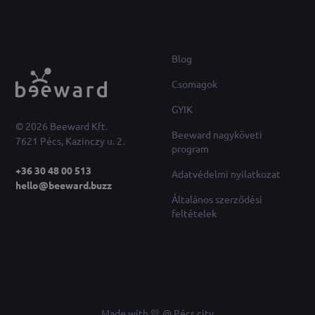
Blog
Csomagok
GYIK
© 2026 Beeward Kft.
Beeward nagyköveti
7621 Pécs, Kazinczy u. 2.
program
+36 30 48 00 513
Adatvédelmi nyilatkozat
hello@beeward.buzz
Általános szerződési
feltételek
Made with 💛 @ Pécs city