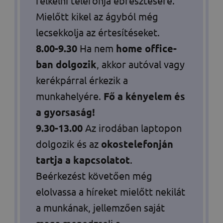
felkelni telefonja ébresztésére.
Mielőtt kikel az ágyból még
lecsekkolja az értesítéseket.
8.00-9.30
Ha nem
home office-
ban dolgozik
, akkor autóval vagy
kerékpárral érkezik a
munkahelyére.
Fő a kényelem és
a gyorsaság!
9.30-13.00
Az irodában laptopon
dolgozik és az
okostelefonján
tartja a kapcsolatot
.
Beérkezést követően még
elolvassa a híreket mielőtt nekilát
a munkának, jellemzően saját