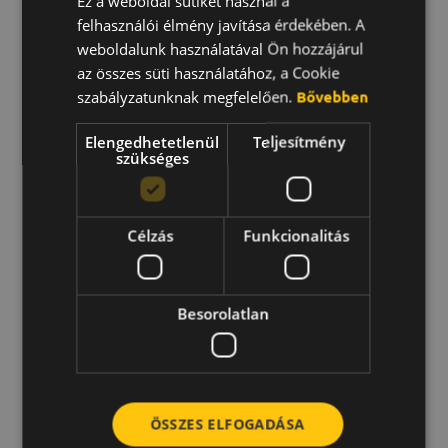
Ez a weboldal sütiket használ a
felhasználói élmény javítása érdekében. A
ENGLISH
weboldalunk használatával Ön hozzájárul
KOREAN
az összes süti használatához, a Cookie
6 hónapja dolgozom a
szabályzatunknak megfelelően.
Bővebben
szervezetnél, még keresem
Elengedhetetlenül
Teljesítmény
az ideális munkát, de
szükséges
komolyan gondolkozom egy
saját vállalkozás elindításán
Célzás
Funkcionalitás
is.
Besorolatlan
Generáció:
Z (1996-2009)
Családi háttér:
egyedülálló, 1 éve költözött
ÖSSZES ELFOGADÁSA