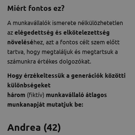
Miért fontos ez?
A munkavállalók ismerete nélkülözhetetlen
az
elégedettség és elkötelezettség
növelésé
hez, azt a fontos célt szem előtt
tartva, hogy megtaláljuk és megtartsuk a
számunkra értékes dolgozókat.
Hogy érzékeltessük a generációk közötti
különbségeket
három
(fiktív)
munkavállaló átlagos
munkanapját mutatjuk be:
Andrea
(42)