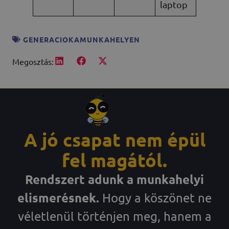
laptop
GENERACIOKAMUNKAHELYEN
Megosztás:
A jó csapat nem épül
fel magától.
Rendszert adunk a munkahelyi
elismerésnek.
Hogy a köszönet ne
véletlenül történjen meg, hanem a