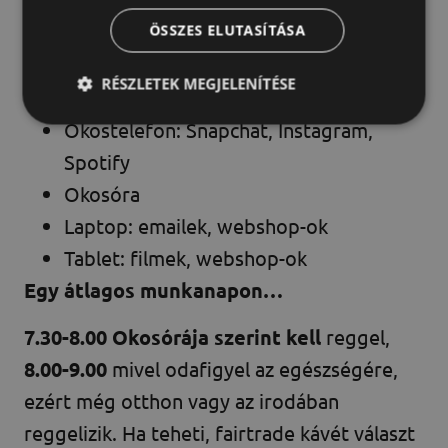
albérletbe, ami rollerrel 20 percre van a
ÖSSZES ELUTASÍTÁSA
munkahelyétől
Eszközhasználat:
RÉSZLETEK MEGJELENÍTÉSE
Okostelefon: Snapchat, Instagram,
Spotify
Okosóra
Laptop: emailek, webshop-ok
Tablet: filmek, webshop-ok
Egy átlagos munkanapon…
7.30-8.00
Okosórája szerint kell
reggel,
8.00-9.00
mivel odafigyel az egészségére,
ezért még otthon vagy az irodában
reggelizik. Ha teheti, fairtrade kávét választ