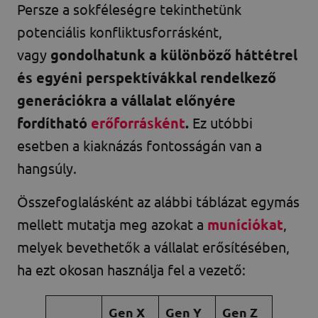
Persze a sokféleségre tekinthetünk
potenciális konfliktusforrásként,
vagy
gondolhatunk a különböző háttétrel
és egyéni perspektívákkal rendelkező
generációkra a vállalat előnyére
fordítható
erőforrásként
.
Ez utóbbi
esetben a kiaknázás fontosságán van a
hangsúly.
Összefoglalásként az alábbi táblázat egymás
mellett mutatja meg azokat a
muníciókat
,
melyek bevethetők a vállalat erősítésében,
ha ezt okosan használja fel a vezető:
Gen X
Gen Y
Gen Z