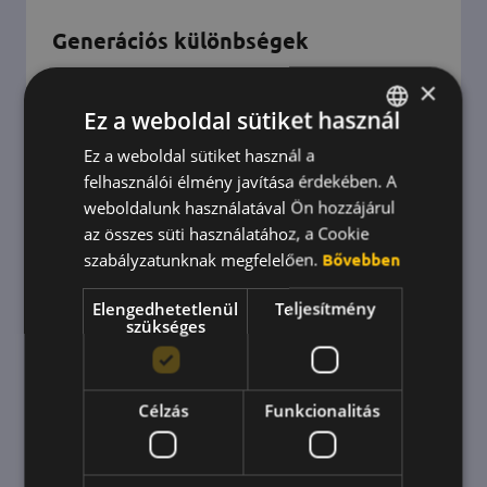
Generációs különbségek
×
Összegyűjtve az X, Y és Z generációk általános
Ez a weboldal sütiket használ
jellemzőit három dolgozói profilt írtunk le azért,
hogyegy lépéssel közelebb kerüljünk a csoportok
Ez a weboldal sütiket használ a
HUNGARIAN
gondolkodásához és igényeihez.
felhasználói élmény javítása érdekében. A
ENGLISH
weboldalunk használatával Ön hozzájárul
KOREAN
az összes süti használatához, a Cookie
szabályzatunknak megfelelően.
Bővebben
Elengedhetetlenül
Teljesítmény
szükséges
Célzás
Funkcionalitás