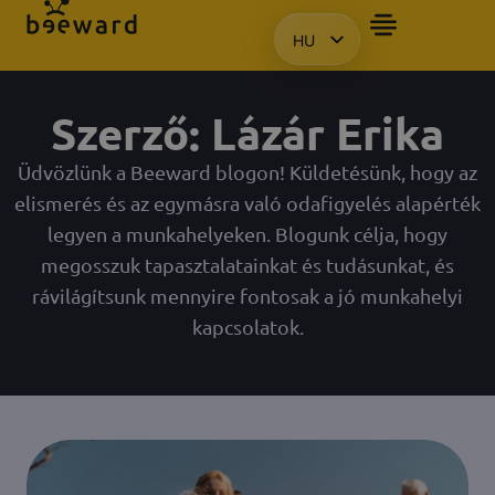
HU
BEMUTATÓT SZERETN
EN
KO
Szerző:
Lázár Erika
PL
Üdvözlünk a Beeward blogon! Küldetésünk, hogy az
elismerés és az egymásra való odafigyelés alapérték
legyen a munkahelyeken. Blogunk célja, hogy
megosszuk tapasztalatainkat és tudásunkat, és
rávilágítsunk mennyire fontosak a jó munkahelyi
kapcsolatok.