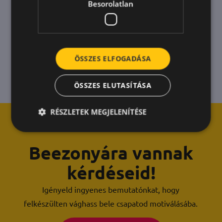
Besorolatlan
ÖSSZES ELFOGADÁSA
ÖSSZES ELUTASÍTÁSA
RÉSZLETEK MEGJELENÍTÉSE
Beezonyára vannak
kérdéseid!
Igényeld ingyenes bemutatónkat, hogy
felkészülten vághass bele csapatod motiválásába.