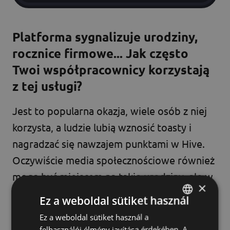
Platforma sygnalizuje urodziny,
rocznice firmowe... Jak często
Twoi współpracownicy korzystają
z tej usługi?
Jest to popularna okazja, wiele osób z niej
korzysta, a ludzie lubią wznosić toasty i
nagradzać się nawzajem punktami w Hive.
Oczywiście media społecznościowe również
mogą być miejscem na takie urodziny, ale w
×
społeczności pracowniczej nabiera to innego
Ez a weboldal sütiket használ
znaczenia. W Beeward można ustawić, jak
Ez a weboldal sütiket használ a
HUNGARIAN
długo ktoś pracuje dla firmy lub w zespole.
felhasználói élmény javítása érdekében. A