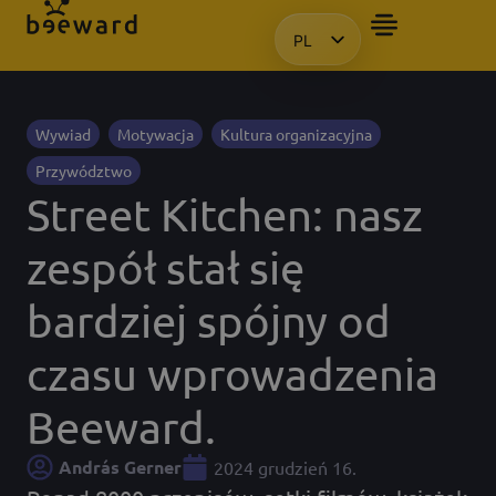
PL
CHCIAŁBYM OTRZYMAĆ PREZE
HU
EN
KO
Wywiad
Motywacja
Kultura organizacyjna
Przywództwo
Street Kitchen: nasz
zespół stał się
bardziej spójny od
czasu wprowadzenia
Beeward.
András Gerner
2024 grudzień 16.