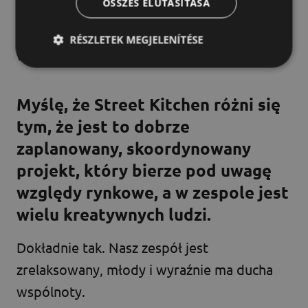
ÖSSZES ELUTASÍTÁSA
zatrudniamy, jeśli się zgodzi, dodajemy go
do tego systemu, a także do naszych
RÉSZLETEK MEGJELENÍTÉSE
wewnętrznych interfejsów.
Myślę, że Street Kitchen różni się
tym, że jest to dobrze
zaplanowany, skoordynowany
projekt, który bierze pod uwagę
względy rynkowe, a w zespole jest
wielu kreatywnych ludzi.
Dokładnie tak. Nasz zespół jest
zrelaksowany, młody i wyraźnie ma ducha
wspólnoty.