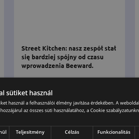
Street Kitchen: nasz zespół stał
się bardziej spójny od czasu
wprowadzenia Beeward.
Ponad 8000 przepisów, setki filmów,
książek i czasopism to efekt działalności
l sütiket használ
Street Kitchen. Street Kitchen, której
iket használ a felhasználói élmény javítása érdekében. A webolda
nazwa pochodzi od nazwiska Zé Fördősa,
hozzájárul az összes süti használatához, a Cookie szabályzatunk
stała się jedną z najbardziej wpływowych
marek w węgierskiej gastronomii,
nül
Teljesítmény
Célzás
Funkcionalitás