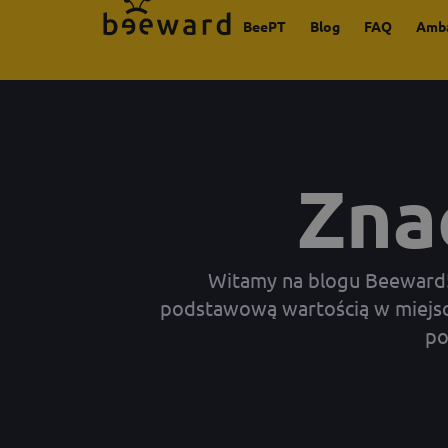
BeePT
Blog
FAQ
Amb
Zna
Witamy na blogu Beeward! N
podstawową wartością w miejscu
po