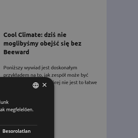
Cool Climate: dziś nie
moglibyśmy obejść się bez
Beeward
Poniższy wywiad jest doskonałym
przykładem na to, jak zespół może być
spójny w sytuacji, w której nie jest to łatwe
×
do osiągnięcia.
lunk
HUNGARIAN
nak megfelelően.
ENGLISH
KOREAN
Besorolatlan