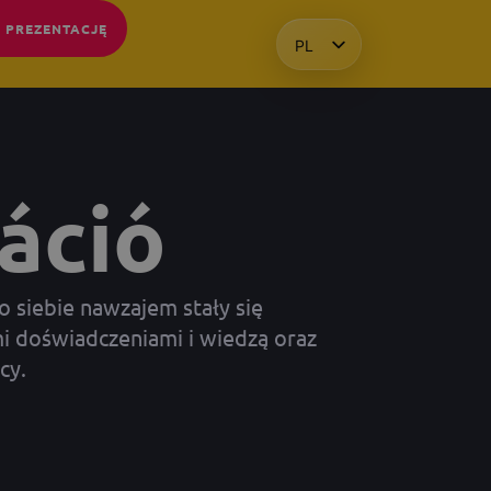
 PREZENTACJĘ
PL
HU
EN
KO
áció
o siebie nawzajem stały się
i doświadczeniami i wiedzą oraz
cy.