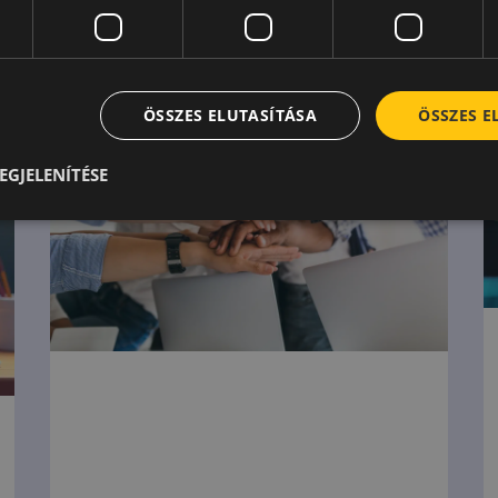
ÖSSZES ELUTASÍTÁSA
ÖSSZES 
EGJELENÍTÉSE