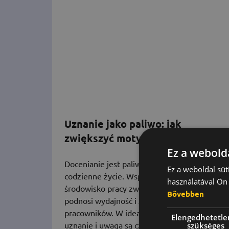
Uznanie jako paliwo: jak
zwiększyć motywację w pracy
Ez a webolda
Docenianie jest paliwem, które napędza
Ez a weboldal süt
codzienne życie. Wspierające i motywujące
használatával Ön 
środowisko pracy zwiększa zaangażowanie,
Bővebben
podnosi wydajność i zmniejsza rotację
pracowników. W idealnym środowisku pracy
Elengedhetetle
uznanie i uwaga są czymś naturalnym
szükséges