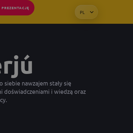
 PREZENTACJĘ
PL
HU
EN
KO
erjú
o siebie nawzajem stały się
i doświadczeniami i wiedzą oraz
cy.