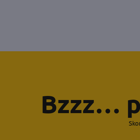
Bzzz… p
Skor