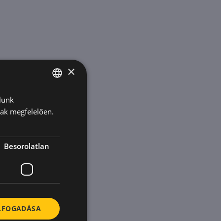
×
lunk
HUNGARIAN
nak megfelelően.
ENGLISH
KOREAN
Besorolatlan
ELFOGADÁSA