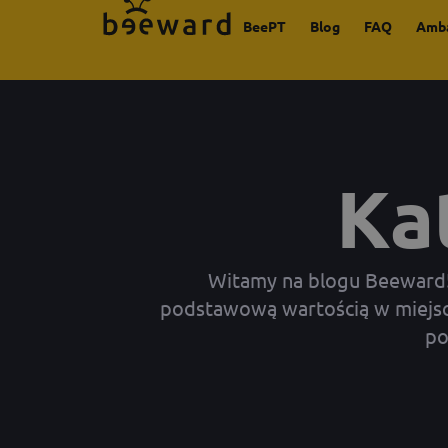
BeePT
Blog
FAQ
Amb
Kat
Witamy na blogu Beeward! N
podstawową wartością w miejscu
po