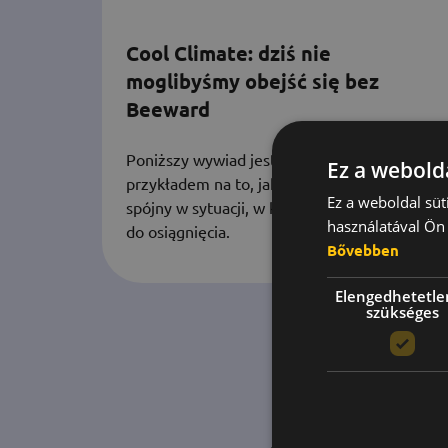
Cool Climate: dziś nie
moglibyśmy obejść się bez
Beeward
Poniższy wywiad jest doskonałym
Ez a webolda
przykładem na to, jak zespół może być
Ez a weboldal süt
spójny w sytuacji, w której nie jest to łatwe
használatával Ön 
do osiągnięcia.
Bővebben
Elengedhetetle
szükséges