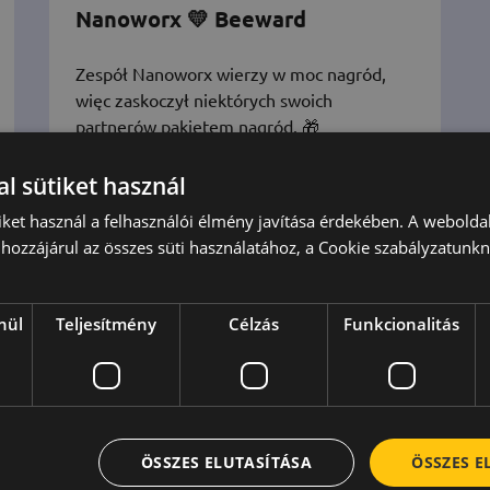
Nanoworx 💛 Beeward
Zespół Nanoworx wierzy w moc nagród,
więc zaskoczył niektórych swoich
partnerów pakietem nagród. 🎁
l sütiket használ
iket használ a felhasználói élmény javítása érdekében. A webolda
hozzájárul az összes süti használatához, a Cookie szabályzatunk
nül
Teljesítmény
Célzás
Funkcionalitás
ÖSSZES ELUTASÍTÁSA
ÖSSZES 