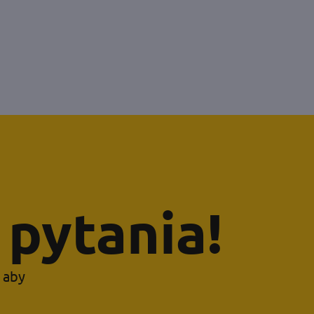
pytania!
, aby