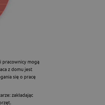
 i pracownicy mogą
raca z domu jest
gania się o pracę
rze: zakładając
przęt.