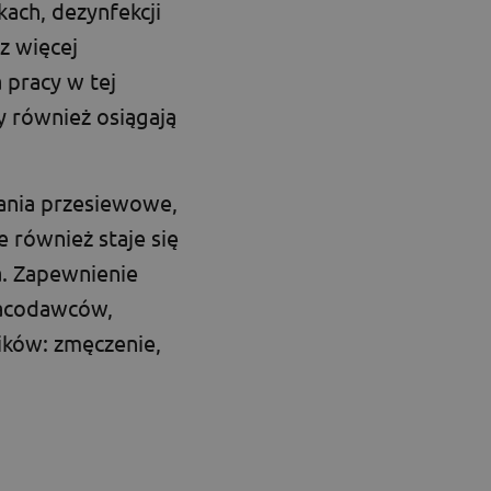
kach, dezynfekcji
z więcej
 pracy w tej
y również osiągają
ania przesiewowe,
e również staje się
a. Zapewnienie
racodawców,
ników: zmęczenie,