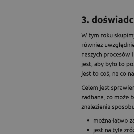
3. doświad
W tym roku skupimy
również uwzględnien
naszych procesów i
jest, aby było to 
jest to coś, na co 
Celem jest sprawien
zadbana, co może 
znalezienia sposobu
można łatwo z
jest na tyle zr