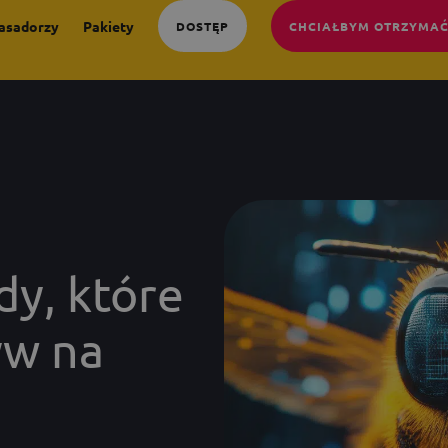
asadorzy
Pakiety
DOSTĘP
CHCIAŁBYM OTRZYMAĆ
y, które
yw na