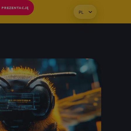
 PREZENTACJĘ
PL
HU
EN
KO