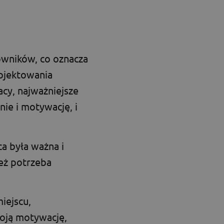
owników, co oznacza
rojektowania
cy, najważniejsze
ie i motywację, i
ca była ważna i
eż potrzeba
iejscu,
swoją motywację,