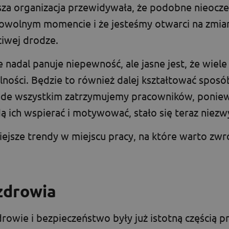
asza organizacja przewidywała, że podobne nieocz
wolnym momencie i że jesteśmy otwarci na zmiany
ciwej drodze.
e nadal panuje niepewność, ale jasne jest, że wiel
lności. Będzie to również dalej kształtować sposób
ede wszystkim zatrzymujemy pracowników, poniew
ą ich wspierać i motywować, stało się teraz niezw
iejsze trendy w miejscu pracy, na które warto zw
zdrowia
owie i bezpieczeństwo były już istotną częścią pr