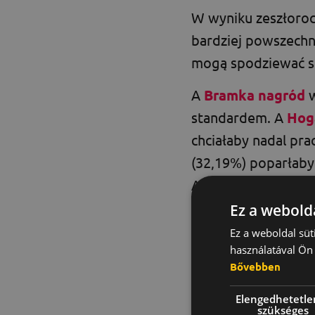
W wyniku zeszłoroc
bardziej powszechn
mogą spodziewać s
A
Bramka nagród
w
standardem. A
Hog
chciałaby nadal pr
(32,19%) poparłaby
A
FlexJobs
Respond
tam mniej czynnikó
Ez a webolda
dojazdami do pracy
Ez a weboldal süt
használatával Ön 
Bővebben
Elengedhetetle
szükséges