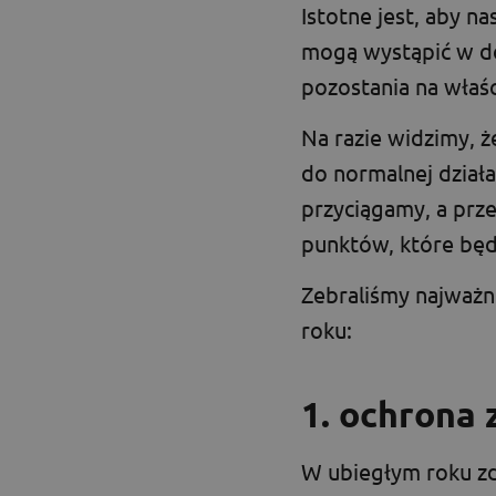
Istotne jest, aby n
mogą wystąpić w do
pozostania na właś
Na razie widzimy, ż
do normalnej działa
przyciągamy, a prz
punktów, które będ
Zebraliśmy najważn
roku:
1. ochrona 
W ubiegłym roku zdr