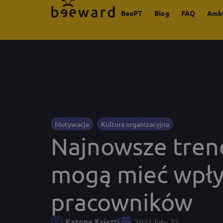
BeePT
Blog
FAQ
Amb
Motywacja
Kultura organizacyjna
Najnowsze trend
mogą mieć wpł
pracowników
Katona Kriszti
2021 luty 22.