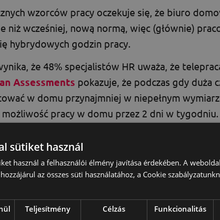
znych wzorców pracy oczekuje się, że biuro domo
e niż wcześniej, nową normą, więc (głównie) prac
ię hybrydowych godzin pracy.
ynika, że 48% specjalistów HR uważa, że telepra
an Assessments
pokazuje, że podczas gdy duża 
acować w domu przynajmniej w niepełnym wymiarz
 możliwość pracy w domu przez 2 dni w tygodniu.
enci uważają, że są bardziej produktywni w domu
w rozpraszających (74%) i mniej stresu związanego
l sütiket használ
 (71%).
iket használ a felhasználói élmény javítása érdekében. A webolda
hozzájárul az összes süti használatához, a Cookie szabályzatunk
nül
Teljesítmény
Célzás
Funkcionalitás