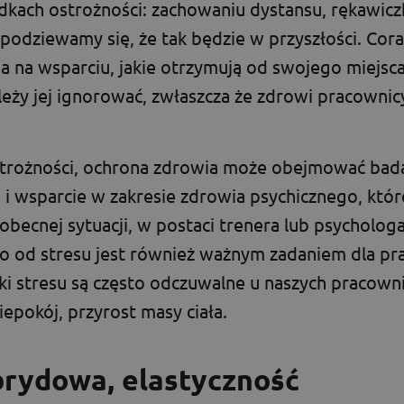
dkach ostrożności: zachowaniu dystansu, rękawicz
 spodziewamy się, że tak będzie w przyszłości. Cora
 na wsparciu, jakie otrzymują od swojego miejsca
ależy jej ignorować, zwłaszcza że zdrowi pracownic
trożności, ochrona zdrowia może obejmować bad
 i wsparcie w zakresie zdrowia psychicznego, któr
obecnej sytuacji, w postaci trenera lub psycholog
o od stresu jest również ważnym zadaniem dla p
aki stresu są często odczuwalne u naszych pracow
iepokój, przyrost masy ciała.
brydowa, elastyczność