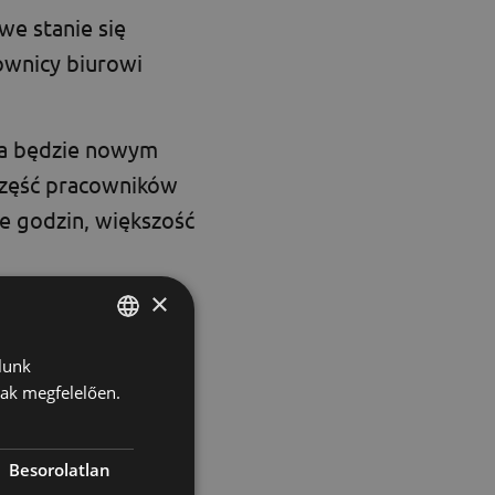
we stanie się
ownicy biurowi
ca będzie nowym
część pracowników
e godzin, większość
, ponieważ jest
×
 z codziennymi
lunk
HUNGARIAN
nak megfelelően.
ENGLISH
KOREAN
Besorolatlan