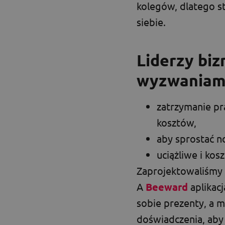
kolegów, dlatego s
siebie.
Liderzy biz
wyzwaniami,
zatrzymanie pr
kosztów,
aby sprostać n
uciążliwe i ko
Zaprojektowaliśmy 
A
Beeward
aplikac
sobie prezenty, a 
doświadczenia, aby