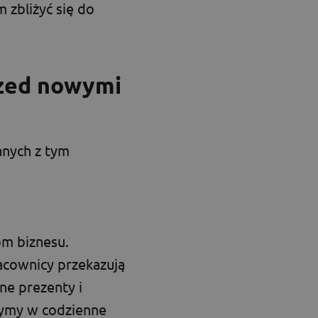
 zbliżyć się do
rzed nowymi
anych z tym
om biznesu.
acownicy przekazują
ne prezenty i
zymy w codzienne