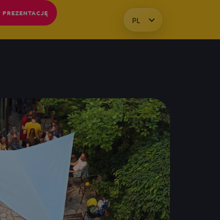
 PREZENTACJĘ
PL
HU
EN
KO