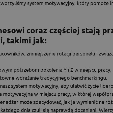
tworzyliśmy system motywacyjny, który pomoże im
nesowi coraz częściej stają p
 takimi jak:
acowników, zmniejszenie rotacji personelu i związ
owym potrzebom pokolenia Y i Z w miejscu pracy,
sztowne wdrażanie tradycyjnego benchmarkingu.
nasz system motywacyjny, aby ułatwić życie lider
ja motywacyjna w miejscu pracy, w której współpr
menedżer może zdecydować, jak je wymienić na róż
 każdego dnia czuli się naprawdę docenieni. Wier