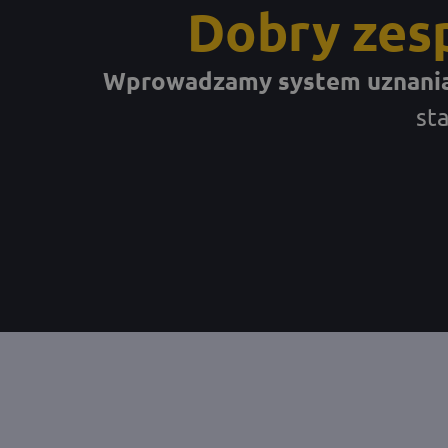
Dobry zesp
Wprowadzamy system uznania 
st