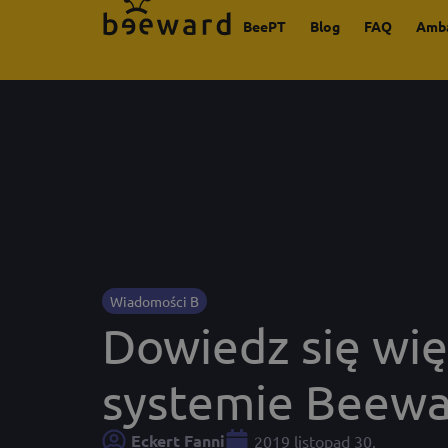
BeePT
Blog
FAQ
Amb
Wiadomości B
Dowiedz się wię
systemie Beewa
Eckert Fanni
2019 listopad 30.