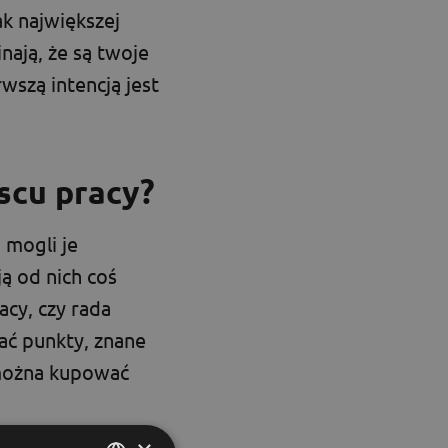
k największej
nają, że są twoje
rwszą intencją jest
scu pracy?
 mogli je
ą od nich coś
cy, czy rada
ać punkty, znane
 można kupować