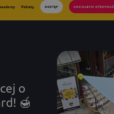
asadorzy
Pakiety
DOSTĘP
CHCIAŁBYM OTRZYMAĆ
cej o
rd! 🍯