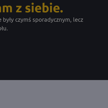
m z siebie.
 były czymś sporadycznym, lecz
łu.