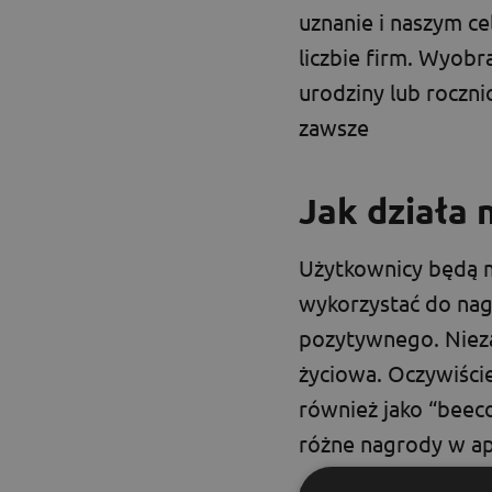
uznanie i naszym c
liczbie firm. Wyobr
urodziny lub rocznic
zawsze
Jak działa 
Użytkownicy będą m
wykorzystać do nag
pozytywnego. Nieza
życiowa. Oczywiści
również jako “beec
różne nagrody w apl