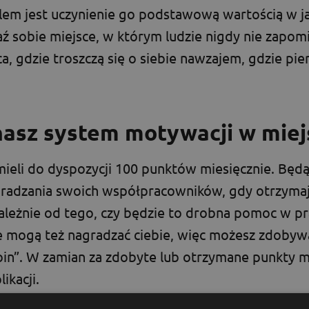
elem jest uczynienie go podstawową wartością w ja
aź sobie miejsce, w którym ludzie nigdy nie zapomi
a, gdzie troszczą się o siebie nawzajem, gdzie pie
nasz system motywacji w miej
ieli do dyspozycji 100 punktów miesięcznie. Będą
radzania swoich współpracowników, gdy otrzymaj
leżnie od tego, czy będzie to drobna pomoc w pra
e mogą też nagradzać ciebie, więc możesz zdobyw
oin”. W zamian za zdobyte lub otrzymane punkty
ikacji.