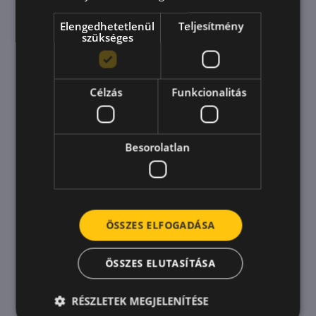
Elengedhetetlenül
Teljesítmény
szükséges
Pokolenie Z nie szuka już tego,
czego myślisz, że szukają -
Célzás
Funkcionalitás
pokażemy Ci, co sprawia, że są
lojalni!
Besorolatlan
Lojalność i lojalność pokolenia Z w miejscu pracy
jest dziś zupełnie inna niż nawet dziesięć lat
temu. Nowe pokolenie pracowników szuka nie
tylko wypłaty, ale także możliwości rozwoju,
inspirującej kultury firmy
ÖSSZES ELFOGADÁSA
ÖSSZES ELUTASÍTÁSA
RÉSZLETEK MEGJELENÍTÉSE