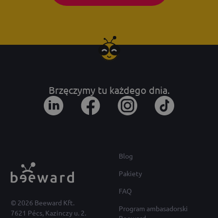
Brzęczymy tu każdego dnia.
Blog
Pakiety
FAQ
© 2026 Beeward Kft.
Program ambasadorski
7621 Pécs, Kazinczy u. 2.