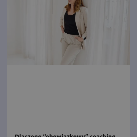
Dlaczego “obowiązkowy” coaching