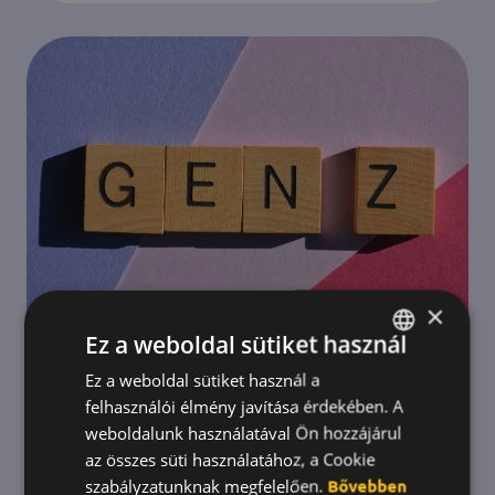
×
Ez a weboldal sütiket használ
Ez a weboldal sütiket használ a
HUNGARIAN
felhasználói élmény javítása érdekében. A
ENGLISH
weboldalunk használatával Ön hozzájárul
KOREAN
az összes süti használatához, a Cookie
szabályzatunknak megfelelően.
Bővebben