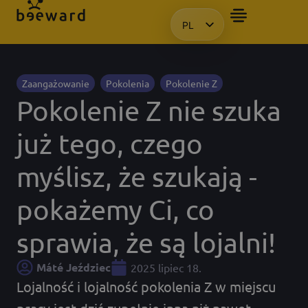
PL
CHCIAŁBYM OTRZYMAĆ PREZE
HU
EN
KO
Zaangażowanie
Pokolenia
Pokolenie Z
Pokolenie Z nie szuka
już tego, czego
myślisz, że szukają -
pokażemy Ci, co
sprawia, że są lojalni!
Máté Jeździec
2025 lipiec 18.
Lojalność i lojalność pokolenia Z w miejscu