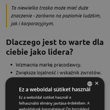
Ta niewielka troska może mieć duże 
znaczenie - zarówno na poziomie ludzkim, 
jak i korporacyjnym.
Dlaczego jest to warte dla
ciebie jako lidera?
Wzmacnia markę pracodawcy.
Zwiększa lojalność i wskaźnik zwrotów.
Przyczynia się do budowania
×
empatycznej, skoncentrowanej na
Ez a weboldal sütiket használ
ludziach kultury organizacyjnej.
Ez a weboldal sütiket használ a
HUNGARIAN
felhasználói élmény javítása érdekében. A
ENGLISH
weboldalunk használatával Ön hozzájárul