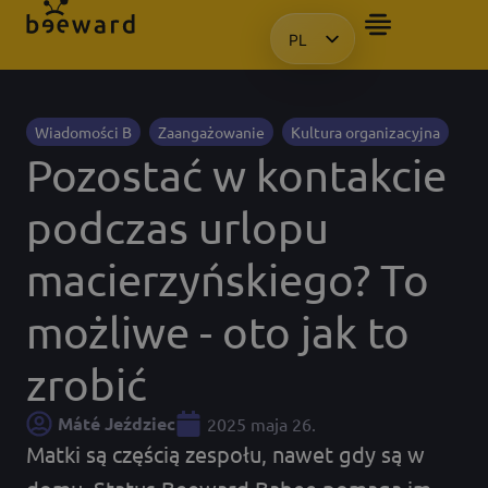
PL
CHCIAŁBYM OTRZYMAĆ PREZE
HU
EN
KO
Wiadomości B
Zaangażowanie
Kultura organizacyjna
Pozostać w kontakcie
podczas urlopu
macierzyńskiego? To
możliwe - oto jak to
zrobić
Máté Jeździec
2025 maja 26.
Matki są częścią zespołu, nawet gdy są w