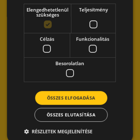
Elengedhetetlenül
Teljesítmény
szükséges
Célzás
Funkcionalitás
Besorolatlan
ÖSSZES ELFOGADÁSA
ÖSSZES ELUTASÍTÁSA
RÉSZLETEK MEGJELENÍTÉSE