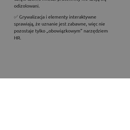
odizolowani.
✅ Grywalizacja i elementy interaktywne
sprawiają, że uznanie jest zabawne, więc nie
pozostaje tylko „obowiązkowym” narzędziem
HR.
Ponad 1 200 zadowolonych użytkowników
i ponad
40 zespołów