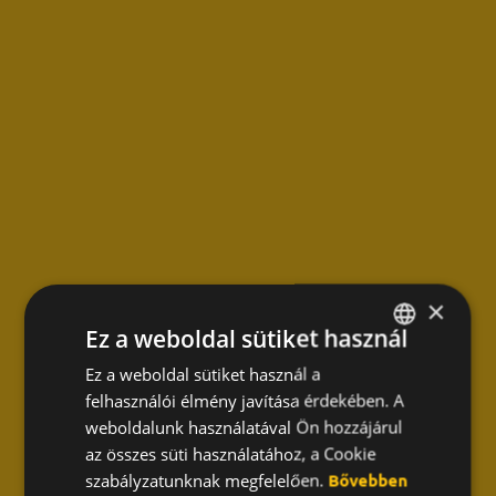
×
Ez a weboldal sütiket használ
Ez a weboldal sütiket használ a
HUNGARIAN
felhasználói élmény javítása érdekében. A
ENGLISH
weboldalunk használatával Ön hozzájárul
KOREAN
az összes süti használatához, a Cookie
szabályzatunknak megfelelően.
Bővebben