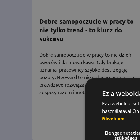
Dobre samopoczucie w pracy to
nie tylko trend - to klucz do
sukcesu
Dobre samopoczucie w pracy to nie dzień
owoców i darmowa kawa. Gdy brakuje
uznania, pracownicy szybko dostrzegają
pozory. Beeward to nie radosne pranie - to
prawdziwe rozwiązanie, które utrzymuje
zespoły razem i motywuje.
Ez a webolda
Ez a weboldal süt
használatával Ön 
Bővebben
Elengedhetetle
szükséges