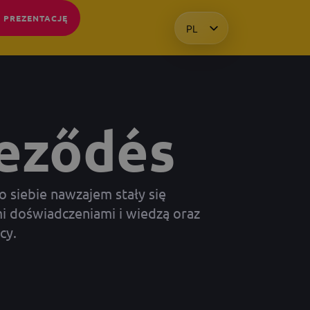
 PREZENTACJĘ
PL
HU
EN
KO
leződés
o siebie nawzajem stały się
i doświadczeniami i wiedzą oraz
cy.