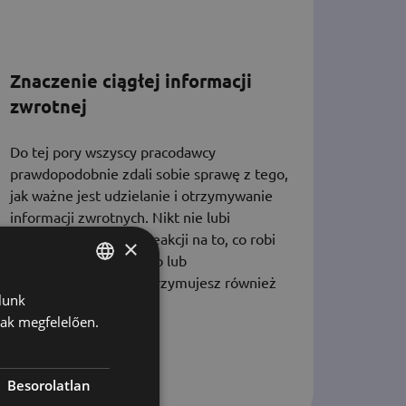
Znaczenie ciągłej informacji
zwrotnej
Do tej pory wszyscy pracodawcy
prawdopodobnie zdali sobie sprawę z tego,
jak ważne jest udzielanie i otrzymywanie
informacji zwrotnych. Nikt nie lubi
pracować bez żadnej reakcji na to, co robi
×
ze strony przełożonego lub
współpracowników. Otrzymujesz również
lunk
HUNGARIAN
nak megfelelően.
ENGLISH
KOREAN
Besorolatlan