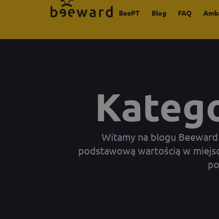
BeePT
Blog
FAQ
Amb
Katego
Witamy na blogu Beeward! N
podstawową wartością w miejscu
po