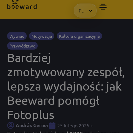
PL
CHCIAŁBYM OTRZYMAĆ PREZE
HU
EN
KO
Wywiad
Motywacja
Kultura organizacyjna
Przywództwo
Bardziej
zmotywowany zespół,
lepsza wydajność: jak
Beeward pomógł
Fotoplus
András Gerner
25 lutego 2025 r.