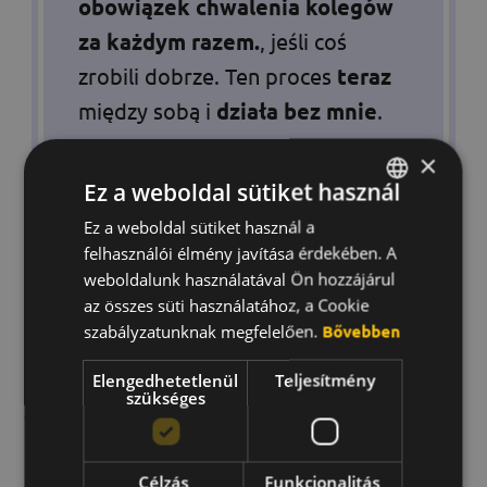
obowiązek chwalenia kolegów
za każdym razem.
, jeśli coś
zrobili dobrze. Ten proces
teraz
między sobą i
działa bez mnie
.
×
Ez a weboldal sütiket használ
Ez a weboldal sütiket használ a
HUNGARIAN
Czy w firmie istnieje jakiś
felhasználói élmény javítása érdekében. A
ENGLISH
charakterystyczny system nagród
weboldalunk használatával Ön hozzájárul
KOREAN
az összes süti használatához, a Cookie
Beeward?
szabályzatunknak megfelelően.
Bővebben
Nie, wybór jest bardzo szeroki. Widzę, że
Elengedhetetlenül
Teljesítmény
szükséges
jeśli prezent jest pomysłowy, to samo jego
zdobycie stanowi motywację. Znam kilka
przypadków, w których właśnie to
Célzás
Funkcionalitás