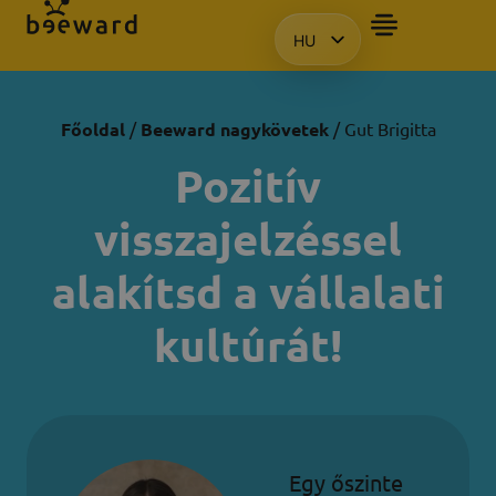
HU
BEMUTATÓT SZERETN
EN
KO
PL
Főoldal
/
Beeward nagykövetek
/ Gut Brigitta
Pozitív
visszajelzéssel
alakítsd a vállalati
kultúrát!
Egy őszinte