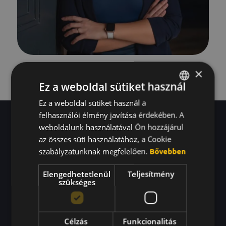
×
Ez a weboldal sütiket használ
Ez a weboldal sütiket használ a
HUNGARIAN
felhasználói élmény javítása érdekében. A
ENGLISH
weboldalunk használatával Ön hozzájárul
KOREAN
az összes süti használatához, a Cookie
Miben tudok
szabályzatunknak megfelelően.
Bővebben
segíteni?
Elengedhetetlenül
Teljesítmény
szükséges
Nagykövetként abban tudok segíteni, hogy
a Beeward ne csak egy platform legyen,
Célzás
Funkcionalitás