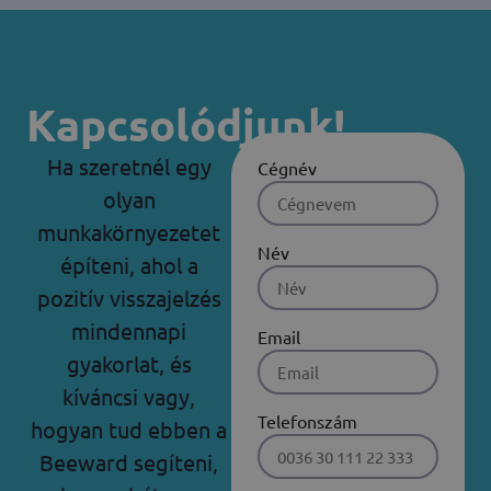
Kapcsolódjunk!
Ha szeretnél egy
Cégnév
olyan
munkakörnyezetet
Név
építeni, ahol a
pozitív visszajelzés
mindennapi
Email
gyakorlat, és
kíváncsi vagy,
Telefonszám
hogyan tud ebben a
Beeward segíteni,