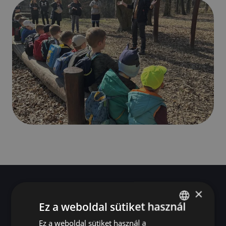
×
Ez a weboldal sütiket használ
Jak mogę pomóc?
Ez a weboldal sütiket használ a
HUNGARIAN