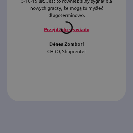
5-10-15 lat. Jest to również silny sygnał dla
nowych graczy, że mogą tu myśleć
długoterminowo.
Przejdź do wywiadu
Dénes Zombori
CHRO, Shoprenter