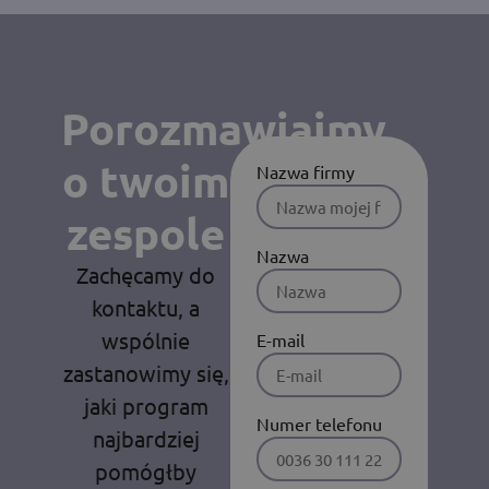
Porozmawiajmy
o twoim
Nazwa firmy
zespole
Nazwa
Zachęcamy do
kontaktu, a
wspólnie
E-mail
zastanowimy się,
jaki program
Numer telefonu
najbardziej
pomógłby