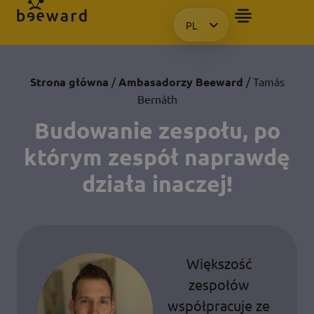
PL
CHCIAŁBYM OTRZYMAĆ PREZE
HU
EN
KO
Strona główna
/
Ambasadorzy Beeward
/ Tamás
Bernáth
Budowanie zespołu, po
którym zespół naprawdę
działa inaczej!
Większość
zespołów
współpracuje ze