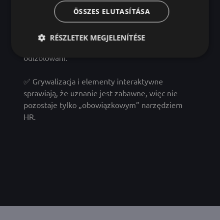
miesiącami na ocenę wyników.
ÖSSZES ELUTASÍTÁSA
Pomaga w komunikacji i współpracy w zespole,
RÉSZLETEK MEGJELENÍTÉSE
dzięki czemu młodzi pracownicy nie czują się
odizolowani.
✅ Grywalizacja i elementy interaktywne
sprawiają, że uznanie jest zabawne, więc nie
pozostaje tylko „obowiązkowym” narzędziem
HR.