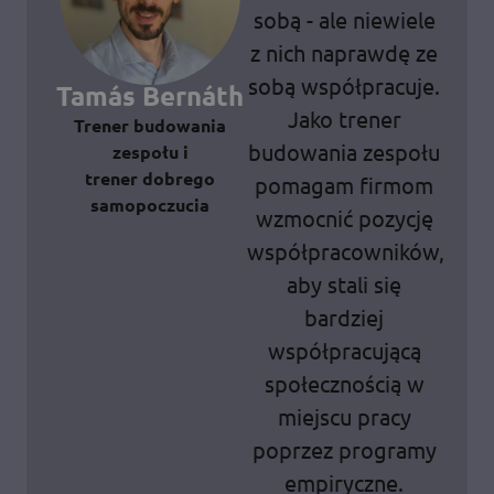
sobą - ale niewiele
z nich naprawdę ze
sobą współpracuje.
Tamás Bernáth
Jako trener
Trener budowania
budowania zespołu
zespołu i
trener dobrego
pomagam firmom
samopoczucia
wzmocnić pozycję
współpracowników,
aby stali się
bardziej
współpracującą
społecznością w
miejscu pracy
poprzez programy
empiryczne.