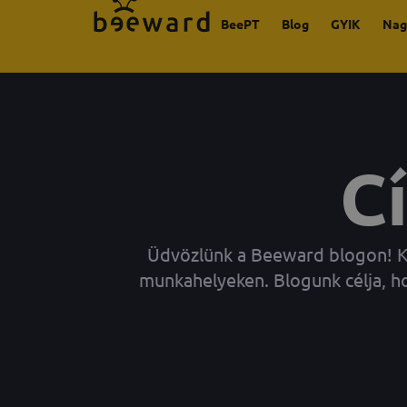
BeePT
Blog
GYIK
Nag
C
Üdvözlünk a Beeward blogon! Kü
munkahelyeken. Blogunk célja, h