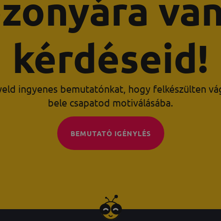
zonyára va
kérdéseid!
yeld ingyenes bemutatónkat, hogy felkészülten vá
bele csapatod motiválásába.
BEMUTATÓ IGÉNYLÉS