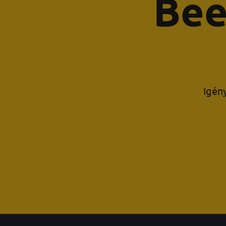
Bee
Igén