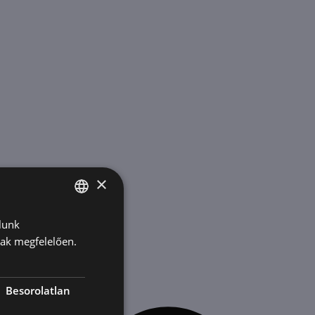
×
lunk
HUNGARIAN
nak megfelelően.
ENGLISH
KOREAN
Besorolatlan