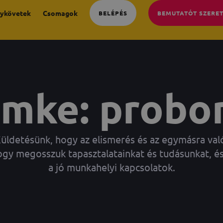
ykövetek
Csomagok
BELÉPÉS
BEMUTATÓT SZERE
ímke: probo
ldetésünk, hogy az elismerés és az egymásra való
ogy megosszuk tapasztalatainkat és tudásunkat, és
a jó munkahelyi kapcsolatok.