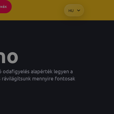
TNÉK
HU
EN
KO
PL
no
 odafigyelés alapérték legyen a
 rávilágítsunk mennyire fontosak