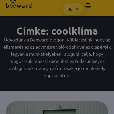
HU
BEMUTATÓT SZERETN
EN
KO
Címke: coolklíma
PL
Üdvözlünk a Beeward blogon! Küldetésünk, hogy az
elismerés és az egymásra való odafigyelés alapérték
legyen a munkahelyeken. Blogunk célja, hogy
megosszuk tapasztalatainkat és tudásunkat, és
rávilágítsunk mennyire fontosak a jó munkahelyi
kapcsolatok.