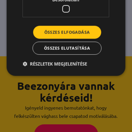
ÖSSZES ELFOGADÁSA
ÖSSZES ELUTASÍTÁSA
RÉSZLETEK MEGJELENÍTÉSE
Beezonyára vannak
kérdéseid!
Igényeld ingyenes bemutatónkat, hogy
felkészülten vághass bele csapatod motiválásába.