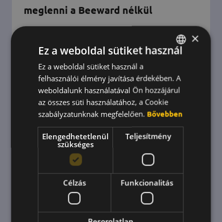
meglenni a Beeward nélkül
Az alábbi interjú tökéletes példája annak, hogy
×
miként lehet egy csapat összetartó egy olyan
Ez a weboldal sütiket használ
helyzetben mikor ezt egyáltalán nem egyszerű
Ez a weboldal sütiket használ a
HUNGARIAN
elérni.
felhasználói élmény javítása érdekében. A
ENGLISH
weboldalunk használatával Ön hozzájárul
KOREAN
az összes süti használatához, a Cookie
szabályzatunknak megfelelően.
Bővebben
Elengedhetetlenül
Teljesítmény
szükséges
Célzás
Funkcionalitás
Besorolatlan