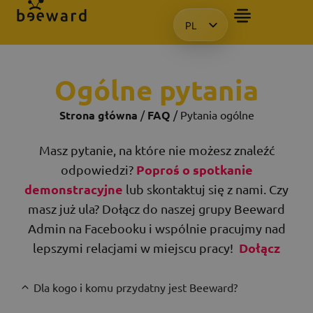
PL
CHCIAŁBYM OTRZYMAĆ PREZE
HU
EN
Ogólne pytania
KO
Strona główna
/
FAQ
/ Pytania ogólne
Masz pytanie, na które nie możesz znaleźć
Poproś o spotkanie
odpowiedzi?
demonstracyjne
lub skontaktuj się z nami. Czy
masz już ula? Dołącz do naszej grupy Beeward
Admin na Facebooku i wspólnie pracujmy nad
Dołącz
lepszymi relacjami w miejscu pracy!
Dla kogo i komu przydatny jest Beeward?