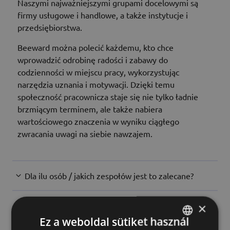
Naszymi najważniejszymi grupami docelowymi są
firmy usługowe i handlowe, a także instytucje i
przedsiębiorstwa.
Beeward można polecić każdemu, kto chce
wprowadzić odrobinę radości i zabawy do
codzienności w miejscu pracy, wykorzystując
narzędzia uznania i motywacji. Dzięki temu
społeczność pracownicza staje się nie tylko ładnie
brzmiącym terminem, ale także nabiera
wartościowego znaczenia w wyniku ciągłego
zwracania uwagi na siebie nawzajem.
Dla ilu osób / jakich zespołów jest to zalecane?
Jak należy zarejestrować się w działach, oddziałach
×
lub grupach roboczych oddalonych od siebie
Ez a weboldal sütiket használ