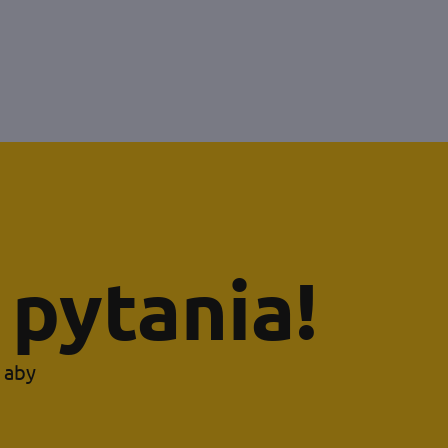
pytania!
, aby