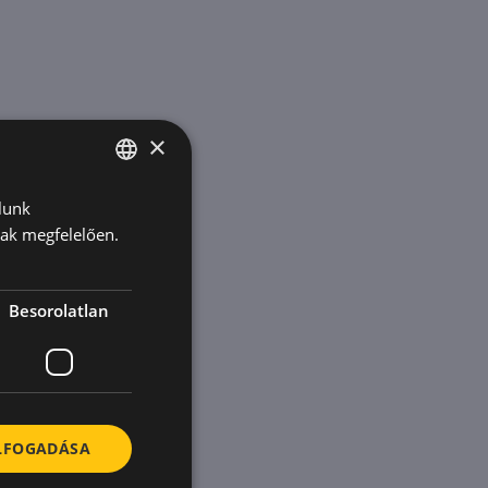
×
lunk
HUNGARIAN
nak megfelelően.
ENGLISH
KOREAN
Besorolatlan
ELFOGADÁSA