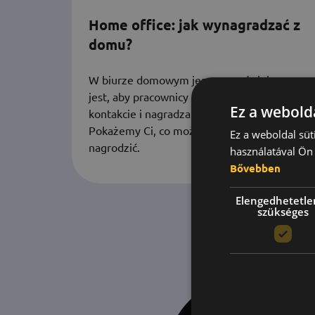
Home office: jak wynagradzać z
domu?
W biurze domowym jeszcze ważniejsze
jest, aby pracownicy pozostawali w
Ez a webolda
kontakcie i nagradzali się nawzajem!
Pokażemy Ci, co możesz zrobić, aby ich
Ez a weboldal süt
nagrodzić.
használatával Ön 
Bővebben
Elengedhetetle
szükséges