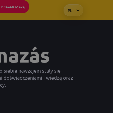
 PREZENTACJĘ
PL
HU
EN
KO
mazás
o siebie nawzajem stały się
i doświadczeniami i wiedzą oraz
cy.