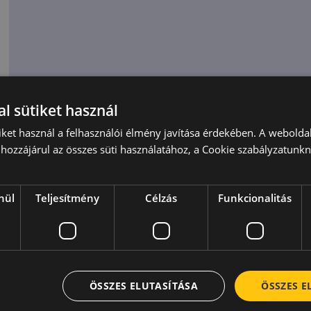
l sütiket használ
iket használ a felhasználói élmény javítása érdekében. A webolda
hozzájárul az összes süti használatához, a Cookie szabályzatunk
nül
Teljesítmény
Célzás
Funkcionalitás
ÖSSZES ELUTASÍTÁSA
ÖSSZES 