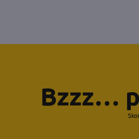
Bzzz… p
Skor