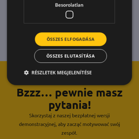
Besorolatlan
ÖSSZES ELFOGADÁSA
ÖSSZES ELUTASÍTÁSA
RÉSZLETEK MEGJELENÍTÉSE
Bzzz… pewnie masz
pytania!
Skorzystaj z naszej bezpłatnej wersji
demonstracyjnej, aby zacząć motywować swój
zespół.