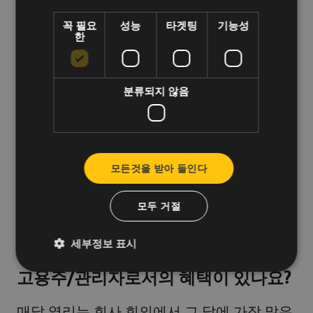
만족도와 참여도를 높이는 데도 효과적입니
꼭 필요
성능
타겟팅
기능성
한
다.
다음에서 사용 가능
생일과 기념일을 축하하
분류되지 않음
는 데 중요한 역할을 합니다.
입니다.
분주함
속에서 눈치 채지 못한 채 세월이 흘러갑니다.
,
따라서 젊은 팀원들(평균 연령 33세) 중 5년,
10년, 심지어 15년 이상 근무한 분들을 보면
모든것을 받아 들인다
특히 고무적입니다. 이는 신입사원들에게도
장기적인 계획을 세울 수 있다는 강력한 메시
모두 거절
지가 됩니다.
세부정보 표시
고용주/관리자로서의 혜택이 있나요?
매달 열리는 회사 회의에서 그 달에 가장 많은