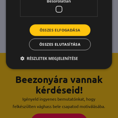
Besorolatlan
ÖSSZES ELFOGADÁSA
ÖSSZES ELUTASÍTÁSA
RÉSZLETEK MEGJELENÍTÉSE
Beezonyára vannak
kérdéseid!
Igényeld ingyenes bemutatónkat, hogy
felkészülten vághass bele csapatod motiválásába.