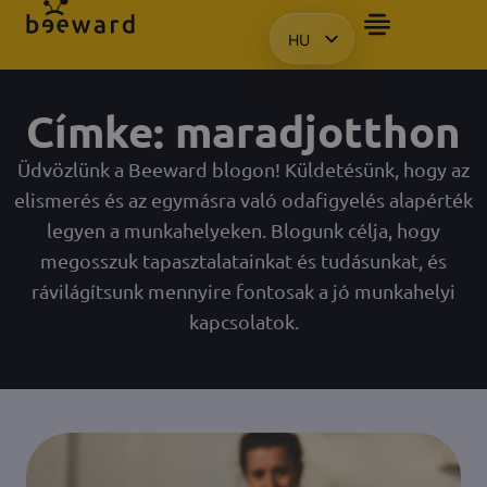
HU
BEMUTATÓT SZERETN
EN
KO
Címke: maradjotthon
PL
Üdvözlünk a Beeward blogon! Küldetésünk, hogy az
elismerés és az egymásra való odafigyelés alapérték
legyen a munkahelyeken. Blogunk célja, hogy
megosszuk tapasztalatainkat és tudásunkat, és
rávilágítsunk mennyire fontosak a jó munkahelyi
kapcsolatok.