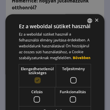
Homeffice: hogyan jutalmazzunk
otthonról?
×
A home officeban még fontosabb, hogy a
Ez a weboldal sütiket használ
munkatársak kapcsolatban maradjanak és
megjutalmazzák egymást! Mutatjuk is, mivel
Ez a weboldal sütiket használ a
HUNGARIAN
tudtok ilyenkor jutalmazni.
felhasználói élmény javítása érdekében. A
ENGLISH
weboldalunk használatával Ön hozzájárul
KOREAN
az összes süti használatához, a Cookie
szabályzatunknak megfelelően.
Bővebben
Elengedhetetlenül
Teljesítmény
szükséges
Célzás
Funkcionalitás