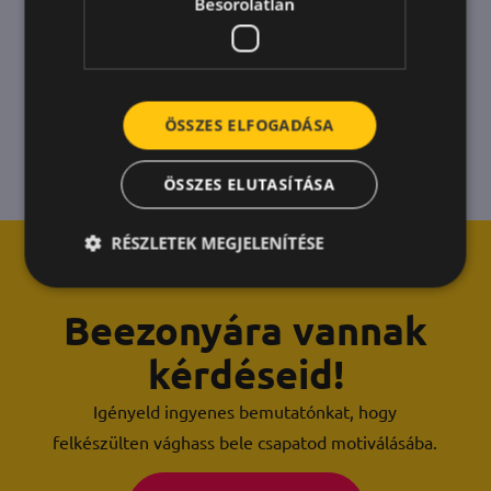
Besorolatlan
ÖSSZES ELFOGADÁSA
ÖSSZES ELUTASÍTÁSA
RÉSZLETEK MEGJELENÍTÉSE
Beezonyára vannak
kérdéseid!
Igényeld ingyenes bemutatónkat, hogy
felkészülten vághass bele csapatod motiválásába.