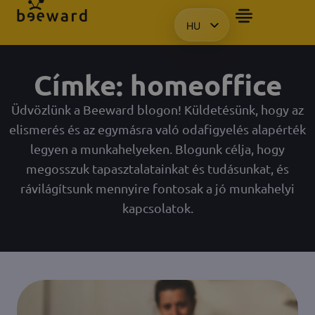
HU
BEMUTATÓT SZERETN
EN
KO
Címke: homeoffice
PL
Üdvözlünk a Beeward blogon! Küldetésünk, hogy az
elismerés és az egymásra való odafigyelés alapérték
legyen a munkahelyeken. Blogunk célja, hogy
megosszuk tapasztalatainkat és tudásunkat, és
rávilágítsunk mennyire fontosak a jó munkahelyi
kapcsolatok.