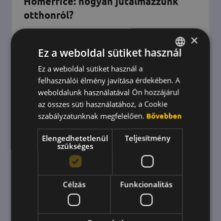
Homeffice: hogyan jutalmazzunk
otthonról?
×
A home officeban még fontosabb, hogy a
Ez a weboldal sütiket használ
munkatársak kapcsolatban maradjanak és
megjutalmazzák egymást! Mutatjuk is, mivel
Ez a weboldal sütiket használ a
HUNGARIAN
tudtok ilyenkor jutalmazni.
felhasználói élmény javítása érdekében. A
ENGLISH
weboldalunk használatával Ön hozzájárul
KOREAN
az összes süti használatához, a Cookie
szabályzatunknak megfelelően.
Bővebben
Elengedhetetlenül
Teljesítmény
szükséges
Célzás
Funkcionalitás