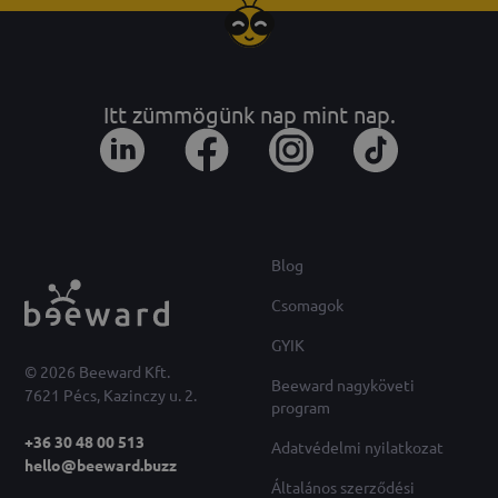
Itt zümmögünk nap mint nap.
Blog
Csomagok
GYIK
© 2026 Beeward Kft.
Beeward nagyköveti
7621 Pécs, Kazinczy u. 2.
program
+36 30 48 00 513
Adatvédelmi nyilatkozat
hello@beeward.buzz
Általános szerződési