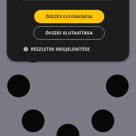
nem pénzbeli juttatások formájában már
önmagában ajándék.
ÖSSZES ELFOGADÁSA
ÖSSZES ELUTASÍTÁSA
RÉSZLETEK MEGJELENÍTÉSE