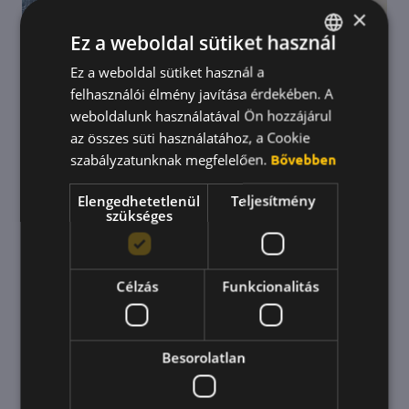
×
Ez a weboldal sütiket használ
Ez a weboldal sütiket használ a
HUNGARIAN
felhasználói élmény javítása érdekében. A
ENGLISH
weboldalunk használatával Ön hozzájárul
KOREAN
az összes süti használatához, a Cookie
szabályzatunknak megfelelően.
Bővebben
Elengedhetetlenül
Teljesítmény
szükséges
Az összefogás jutalma 🥰💪🍯
Célzás
Funkcionalitás
Régóta törpölünk azon, hogyan tudnánk az
egyedi szinten megjelenő jutalmakat egy közös
Besorolatlan
jóra átfordítani. A Beeward tökéletes színtere a
mindennapos elismerésnek. Ez a fajta értékelés,