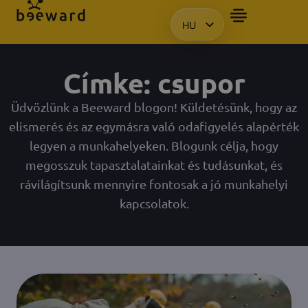
HU
BEMUTATÓT SZERETN
EN
KO
Címke: csupor
PL
Üdvözlünk a Beeward blogon! Küldetésünk, hogy az
elismerés és az egymásra való odafigyelés alapérték
legyen a munkahelyeken. Blogunk célja, hogy
megosszuk tapasztalatainkat és tudásunkat, és
rávilágítsunk mennyire fontosak a jó munkahelyi
kapcsolatok.