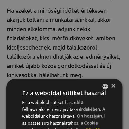
Ha ezeket a minőségi időket értékesen
akarjuk tölteni a munkatársainkkal, akkor
minden alkalommal adjunk nekik
feladatokat, kicsi mérföldköveket, amiben
kiteljesedhetnek, majd találkozóról
találkozóra elmondhatják az eredményeiket,
amiket újabb közös gondolkodással és új
kihívásokkal hálálhatunk meg.
×
Ez a weboldal sütiket használ
3. Ajándékozás
Ez a weboldal sütiket használ a
HUNGARIAN
Talán a legegyszerűbb, ugyanakkor a
felhasználói élmény javítása érdekében. A
ENGLISH
weboldalunk használatával Ön hozzájárul
legnagyobb tévedések helye lehet az
KOREAN
az összes süti használatához, a Cookie
ajándékkal való elismerés. Ahogy a