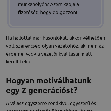
munkahelyén? Azért kapja a
fizetését, hogy dolgozzon!
Ha hallottál már hasonlókat, akkor vélhetően
volt szerencséd olyan vezetőhöz, aki nem az
érdemei vagy a vezetői kvalitásai miatt
került feléd.
Hogyan motiválhatunk
egy Z generációst?
A válasz egyszerre rendkívül egyszerű és
összetett:
segítsük őket abban, hogy