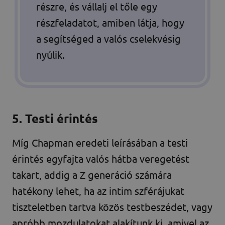
részre, és vállalj el tőle egy
részfeladatot, amiben látja, hogy
a segítséged a valós cselekvésig
nyúlik.
5. Testi érintés
Míg Chapman eredeti leírásában a testi
érintés egyfajta valós hátba veregetést
takart, addig a Z generáció számára
hatékony lehet, ha az intim szférájukat
tiszteletben tartva közös testbeszédet, vagy
apróbb mozdulatokat alakítunk ki, amivel az