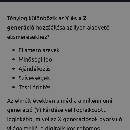
Tényleg különbözik az
Y és a Z
generáció
hozzáállása az ilyen alapvető
elismerésekhez?
Elismerő szavak
Minőségi idő
Ajándékozás
Szívességek
Testi érintés
Az elmúlt években a média a millenniumi
generáció (Y) kérdéseivel foglalkozott
leginkább, mivel az X generációsok gyorsuló
világa mellé, a digitális kor rohamos