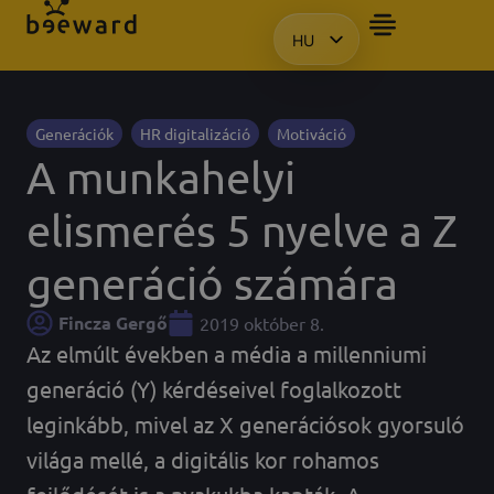
HU
BEMUTATÓT SZERETN
EN
KO
PL
Generációk
HR digitalizáció
Motiváció
A munkahelyi
elismerés 5 nyelve a Z
generáció számára
Fincza Gergő
2019 október 8.
Az elmúlt években a média a millenniumi
generáció (Y) kérdéseivel foglalkozott
leginkább, mivel az X generációsok gyorsuló
világa mellé, a digitális kor rohamos