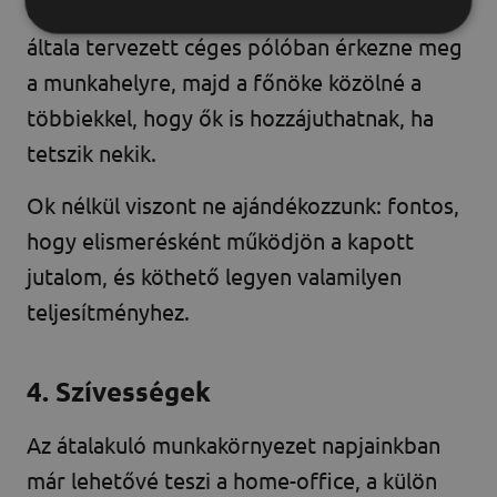
Gáborunk az irodában, ha egyik reggel az
általa tervezett céges pólóban érkezne meg
a munkahelyre, majd a főnöke közölné a
többiekkel, hogy ők is hozzájuthatnak, ha
tetszik nekik.
Ok nélkül viszont ne ajándékozzunk: fontos,
hogy elismerésként működjön a kapott
jutalom, és köthető legyen valamilyen
teljesítményhez.
4. Szívességek
Az átalakuló munkakörnyezet napjainkban
már lehetővé teszi a home-office, a külön