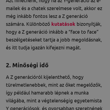
Azt hihetnénk, hogy ha az Y-generáció az e-
mailek és a chatek szerelmese volt, akkor ez
még inkább fontos lesz a Z generáció
számára. Különböző
kutatások
bizonyítják,
hogy a Z generáció inkább a “face to face”
beszélgetéseket tartja a jobb megoldásnak,
és itt tudja igazán kifejezni magát.
2. Minőségi idő
A Z generációról kijelenthető, hogy
türelmetlenebbek, mint az őket megelőzők,
így például hamarabb lépnek a munka
világába, mint a végtelenségig egyetemista
Y generációsok, és gyorsabban szeretnének