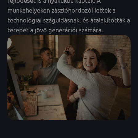
fejlődését is a nyakukba kapták. A
munkahelyeken zászlóhordozói lettek a
technológiai száguldásnak, és átalakították a
terepet a jövő generációi számára.