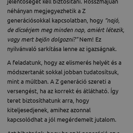
jelentőséget kell biztosítani. Rosszmájúan
néhányan megjegyezhetik a Z
generációsokkal kapcsolatban, hogy
“najó,
de dícsérjem meg minden nap, amiért létezik,
vagy mert bejön dolgozni?”
Nem! Ez
nyilvánvaló sarkítása lenne az igazságnak.
A feladatunk, hogy az elismerés helyét és a
módszertanát sokkal jobban tudatosítsuk,
mint a múltban. A Z generáció szereti a
versengést, ha az korrekt és átlátható. Így
teret biztosíthatunk arra, hogy
kiteljesedjenek, amihez azonnal
kapcsolódhat a jól megérdemelt jutalom.