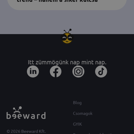
Itt zümmögünk nap mint nap.
Blog
Csomagok
GYIK
© 2026 Beeward Kft.