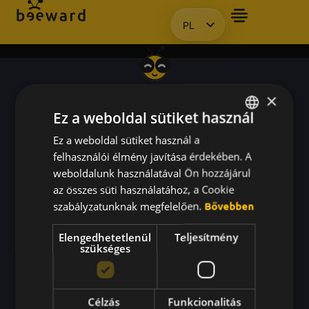
PL
CHCIAŁBYM OTRZYMAĆ PREZE
HU
EN
KO
×
Ez a weboldal sütiket használ
Brzęczymy tu każdego dnia.
Ez a weboldal sütiket használ a
HUNGARIAN
felhasználói élmény javítása érdekében. A
ENGLISH
weboldalunk használatával Ön hozzájárul
KOREAN
az összes süti használatához, a Cookie
szabályzatunknak megfelelően.
Bővebben
Blog
Elengedhetetlenül
Teljesítmény
Pakiety
szükséges
FAQ
© 2026 Beeward Kft.
Program ambasadorski
7621 Pécs, Kazinczy u. 2.
Célzás
Funkcionalitás
Beeward