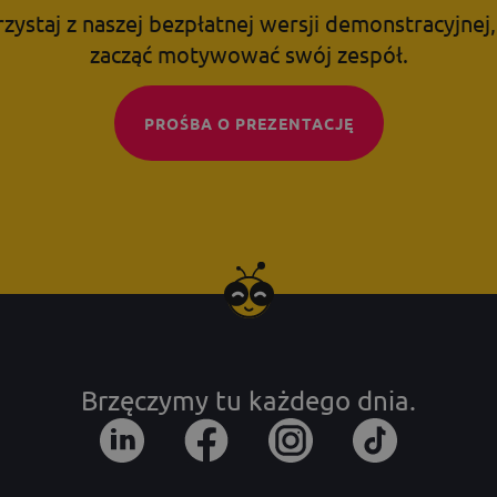
zystaj z naszej bezpłatnej wersji demonstracyjnej
zacząć motywować swój zespół.
PROŚBA O PREZENTACJĘ
Brzęczymy tu każdego dnia.