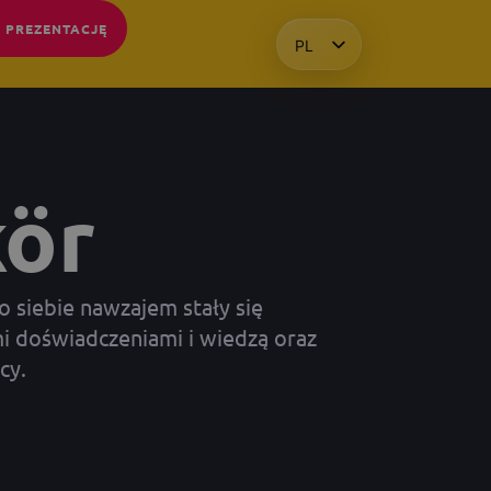
 PREZENTACJĘ
PL
HU
EN
KO
kör
o siebie nawzajem stały się
i doświadczeniami i wiedzą oraz
cy.