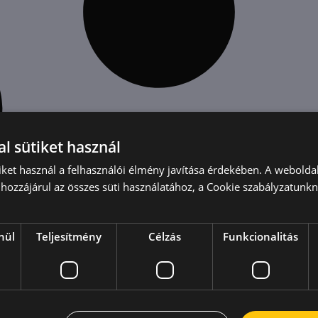
l sütiket használ
iket használ a felhasználói élmény javítása érdekében. A webolda
hozzájárul az összes süti használatához, a Cookie szabályzatunk
nül
Teljesítmény
Célzás
Funkcionalitás