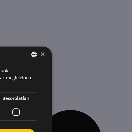
×
lunk
HUNGARIAN
nak megfelelően.
ENGLISH
KOREAN
Besorolatlan