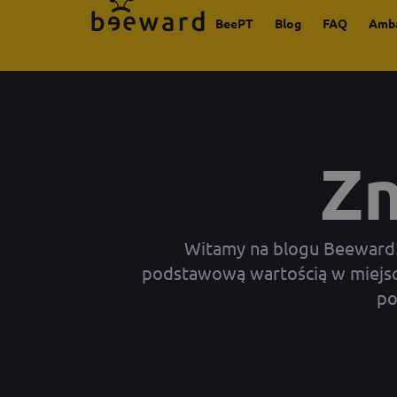
BeePT
Blog
FAQ
Amb
Zn
Witamy na blogu Beeward! N
podstawową wartością w miejscu
po