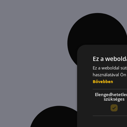
Ez a webolda
Ez a weboldal süt
használatával Ön 
Bővebben
Elengedhetetle
szükséges