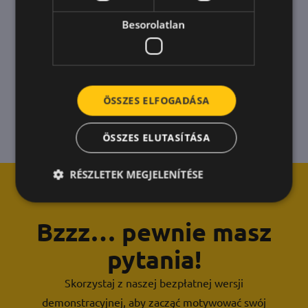
Besorolatlan
ÖSSZES ELFOGADÁSA
ÖSSZES ELUTASÍTÁSA
RÉSZLETEK MEGJELENÍTÉSE
Bzzz… pewnie masz
pytania!
Skorzystaj z naszej bezpłatnej wersji
demonstracyjnej, aby zacząć motywować swój