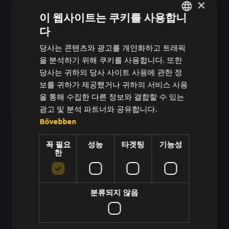
×
저는 기업을 대상으로 팀 빌딩 교육을 진행하
이 웹사이트는 쿠키를 사용합니
다
며, 참가자들은 장난스럽지만 깊이 있는 경험
헝가리어
을 통해 협업, 신뢰, 소통의 실제 작동 방식을
당사는 콘텐츠와 광고를 개인화하고 트래픽
영어
을 분석하기 위해 쿠키를 사용합니다. 또한
경험합니다.
한국어
당사는 귀하의 당사 사이트 사용에 관한 정
보를 귀하가 제공했거나 귀하의 서비스 사용
을 통해 수집한 다른 정보와 결합할 수 있는
Z세대 통합
광고 및 분석 파트너와 공유합니다.
Bővebben
문제
꼭 필요
성능
타겟팅
기능성
⚠️ Z세대는 동기부여와 가치를 느끼지 못하면 한
한
직업에 장기적으로 충실하지 않습니다.
BEEWARD는 어떻게 도움이 되나요?
분류되지 않음
✅ 지속적이고 빠른 인정 - 성과 검토를 위해 몇 달
을 기다릴 필요가 없습니다.