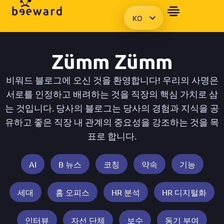
KO
자주 묻는 질문
앰배서더
프레젠테이션을 요청합니다.
액세스
HU
EN
Zümm Zümm
PL
비워드 블로그에 오신 것을 환영합니다! 우리의 사명은
서로를 인정하고 배려하는 것을 직장의 핵심 가치로 삼
는 것입니다. 당사의 블로그는 당사의 경험과 지식을 공
유하고 좋은 직장 내 관계의 중요성을 강조하는 것을 목
표로 합니다.
AI
B 뉴스
코칭
약속
기능
세대
홈 오피스
HR 분석
HR 디지털화
인터뷰
자선 단체
보수
동기 부여