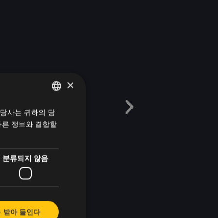
높은 이
문제
×
⚠️ 직원들이 가
 당사는 귀하의 당
헝가리어
BEEWARD는
다른 정보와 결합할
영어
✅ 지속적인 피
한국어
✅ 팀 결속력을
분류되지 않음
다.
✅ 회사의 가치
 받아 들인다