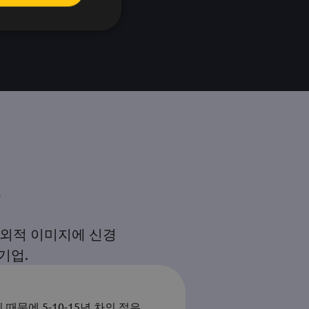
?
외적 이미지에 신경
기업.
문에 5-10-15년 차의 젊은
Beeward는