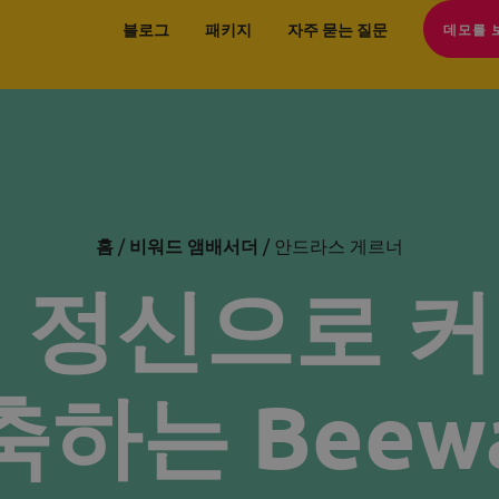
블로그
패키지
자주 묻는 질문
데모를 
홈
/
비워드 앰배서더
/ 안드라스 게르너
 정신으로 
하는 Beew