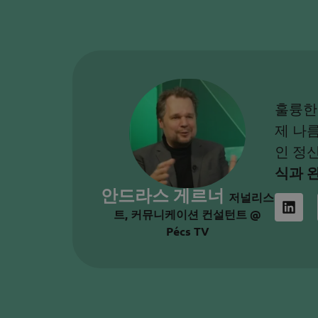
훌륭한
제 나
인 정
식과 
안드라스 게르너
저널리스
트, 커뮤니케이션 컨설턴트 @
Pécs TV