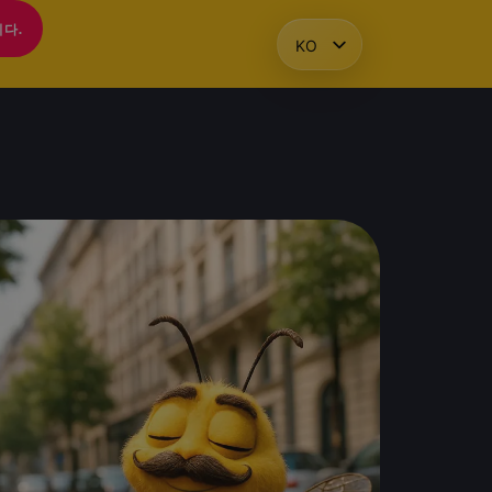
다.
KO
HU
EN
PL