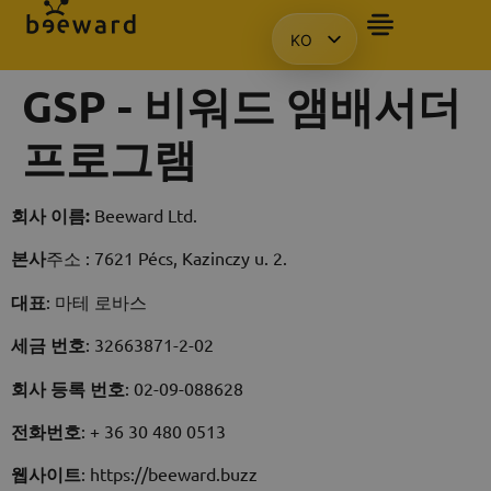
KO
자주 묻는 질문
앰배서더
프레젠테이션을 요청합니다.
액세스
HU
GSP - 비워드 앰배서더
EN
PL
프로그램
회사 이름:
Beeward Ltd.
본사
주소 : 7621 Pécs, Kazinczy u. 2.
대표
: 마테 로바스
세금 번호
: 32663871-2-02
회사 등록 번호
: 02-09-088628
전화번호
: + 36 30 480 0513
웹사이트
: https://beeward.buzz