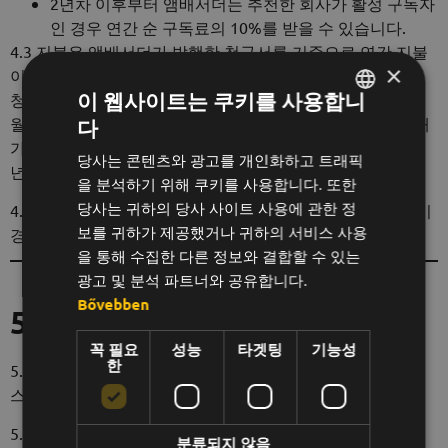
2년차 이후부터 앰배서더는 추천한 회사가 활성 구독자
인 경우 연간 순 구독료의 10%를 받을 수 있습니다.
4.3 지불은 앰배서더가 발행한 청구서를 기준으로 연간 지불
×
이 이루어지며, 첫 번째 월별 요금은 100%로 앰배서더에게
이 웹사이트는 쿠키를 사용합니
청구됩니다. 관련 청구서는 서비스 제공업체의 은행 계좌로
월 수수료가 입금되는 즉시 지급됩니다. 연간 수수료는 첫 해
다
헝가리어
가 만료된 후 앰배서더가 청구할 수 있습니다. 구독 기간이 1
당사는 콘텐츠와 광고를 개인화하고 트래픽
영어
년 미만인 경우 연간 청구가 불가능합니다.
을 분석하기 위해 쿠키를 사용합니다. 또한
한국어
당사는 귀하의 당사 사이트 사용에 관한 정
4.4 서비스 제공업체는 수수료율을 변경할 권리가 있으며, 이
보를 귀하가 제공했거나 귀하의 서비스 사용
경우 앰배서더에게 사전에 통지합니다.
을 통해 수집한 다른 정보와 결합할 수 있는
광고 및 분석 파트너와 공유합니다.
Bővebben
5. 대사의 의무
꼭 필요
성능
타겟팅
기능성
한
5.1 앰배서더는 공정하고 윤리적인 방식으로 비워드의 서비
스를 홍보하는 데 동의합니다.
5.2 앰배서더는 오해의 소지가 있는 광고, 스팸 또는 불공정
분류되지 않음