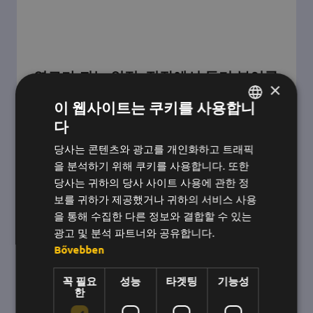
연료가 되는 인정: 직장에서 동기 부여를
×
높이는 방법
이 웹사이트는 쿠키를 사용합니
다
헝가리어
감사는 일상에 활력을 불어넣는 원동력입니다. 서
로를 지지하고 동기를 부여하는 업무 환경은 참여
당사는 콘텐츠와 광고를 개인화하고 트래픽
영어
도를 높이고 효율성을 높이며 이직률을 낮춥니다.
을 분석하기 위해 쿠키를 사용합니다. 또한
한국어
이상적인 업무 환경에서는 인정과 관심이 자연스
당사는 귀하의 당사 사이트 사용에 관한 정
럽습니다.
보를 귀하가 제공했거나 귀하의 서비스 사용
을 통해 수집한 다른 정보와 결합할 수 있는
광고 및 분석 파트너와 공유합니다.
Bővebben
꼭 필요
성능
타겟팅
기능성
한