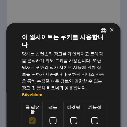
×
우리가 줄 수 있는 가장 큰 보상 -
이 웹사이트는 쿠키를 사용합니
BeeKind 2020 💛
다
헝가리어
2020년은 우리에게 가장 낯선 상황에서도 혼자가
당사는 콘텐츠와 광고를 개인화하고 트래픽
영어
아니라는 것을 가르쳐주었고, 그래서 저희 소규모
을 분석하기 위해 쿠키를 사용합니다. 또한
한국어
팀은 다른 사람들을 돕기 위해 함께 모였습니다.
당사는 귀하의 당사 사이트 사용에 관한 정
보를 귀하가 제공했거나 귀하의 서비스 사용
을 통해 수집한 다른 정보와 결합할 수 있는
광고 및 분석 파트너와 공유합니다.
Bővebben
꼭 필요
성능
타겟팅
기능성
한