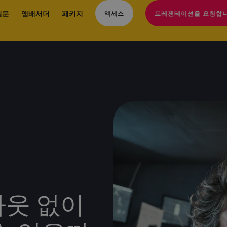
질문
앰배서더
패키지
액세스
프레젠테이션을 요청합니
아웃 없이