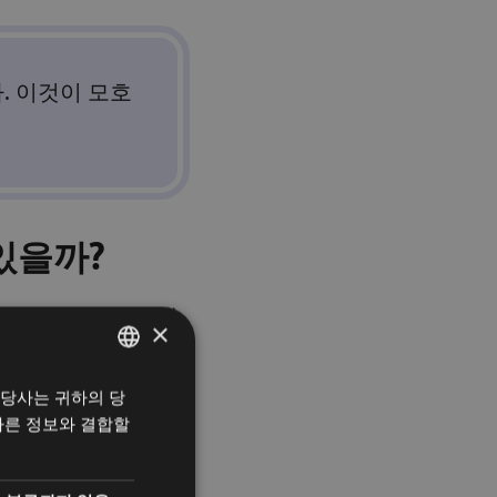
. 이것이 모호
있을까?
손에 닿는 사람이기 때
×
 당사는 귀하의 당
헝가리어
하지 마세요.
다른 정보와 결합할
영어
대하는 것이 아니라 계획
한국어