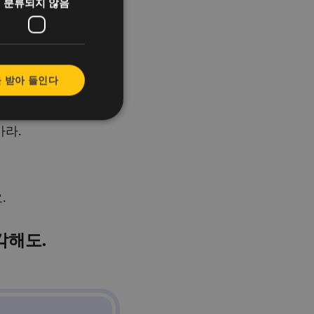
분류되지 않음
 받아 들인다
마라.
.
각해도.