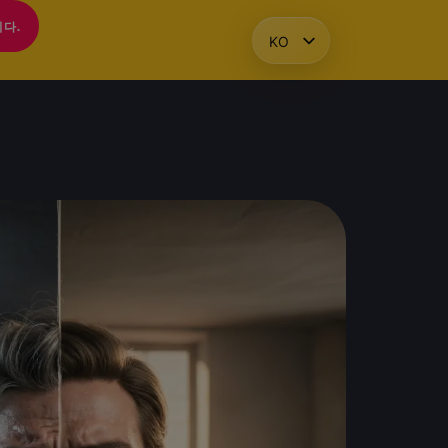
다.
KO
HU
EN
PL