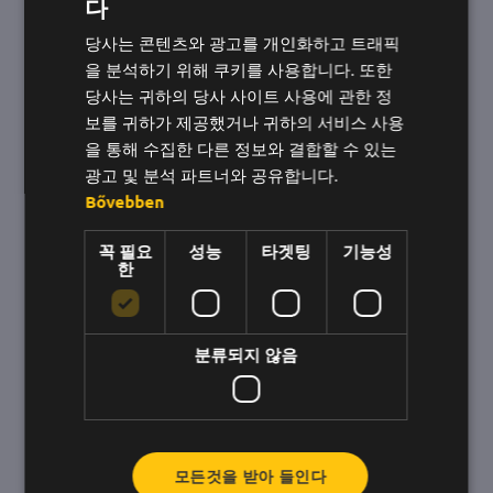
다
헝가리어
당사는 콘텐츠와 광고를 개인화하고 트래픽
영어
을 분석하기 위해 쿠키를 사용합니다. 또한
한국어
당사는 귀하의 당사 사이트 사용에 관한 정
보를 귀하가 제공했거나 귀하의 서비스 사용
을 통해 수집한 다른 정보와 결합할 수 있는
광고 및 분석 파트너와 공유합니다.
Bővebben
직원에게 효과적으로 동기를 부여하는
꼭 필요
성능
타겟팅
기능성
방법
한
모든 관리자는 의욕적이고 참여도가 높은 직원들
과 함께 일하기를 원하지만, 이를 실천에 옮기는 데
분류되지 않음
어려움을 겪는 경우가 많습니다. 이 글에서는 간단
하지만 효과적인 몇 가지 방법을 소개하고자 합니
다.
모든것을 받아 들인다