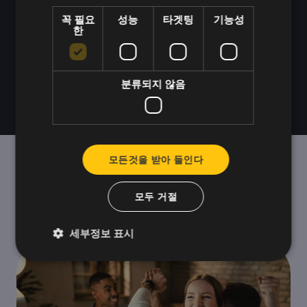
세요.
꼭 필요
성능
타겟팅
기능성
한
시연을 부탁드립니다
분류되지 않음
모든것을 받아 들인다
더 나은 팀을 위한 더 많
모두 거절
은 아이디어
세부정보 표시