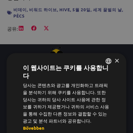
비데이
,
비워드 하이브
,
HIVE
,
5월 20일
,
세계 꿀벌의 날
,
PÉCS
공유:
×
이 웹사이트는 쿠키를 사용합니
좋은 팀은 저절로 만들어
다
헝가리어
지지 않는다.
당사는 콘텐츠와 광고를 개인화하고 트래픽
영어
을 분석하기 위해 쿠키를 사용합니다. 또한
직장 내 인정에 체계적인 기준을 마련
한국어
당사는 귀하의 당사 사이트 사용에 관한 정
합니다.
감사의 마음이 우연히 표해지
보를 귀하가 제공했거나 귀하의 서비스 사용
을 통해 수집한 다른 정보와 결합할 수 있는
는 것이 아니라, 여러분의 팀의 일상
광고 및 분석 파트너와 공유합니다.
속에 자연스럽게 스며들 수 있도록 하
Bővebben