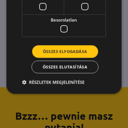
Besorolatlan
ÖSSZES ELFOGADÁSA
ÖSSZES ELUTASÍTÁSA
RÉSZLETEK MEGJELENÍTÉSE
Bzzz… pewnie masz
pytania!