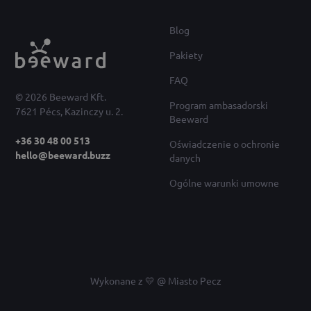
Blog
Pakiety
FAQ
© 2026 Beeward Kft.
Program ambasadorski
7621 Pécs, Kazinczy u. 2.
Beeward
+36 30 48 00 513
Oświadczenie o ochronie
hello@beeward.buzz
danych
Ogólne warunki umowne
Wykonane z 💛 @ Miasto Pecz