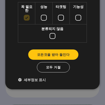
꼭 필요
성능
타겟팅
기능성
한
분류되지 않음
스트리트 키친: 비워드 도입 이후 우리
모든것을 받아 들인다
팀은 더욱 결속력이 강해졌습니다.
모두 거절
8,000개 이상의 레시피, 수백 개의 동영상, 책, 잡지
가 Street Kitchen의 결과물입니다. 제 푀르도스의
세부정보 표시
이름을 딴 스트리트 키친은 헝가리 미식계에서 가
장 영향력 있는 브랜드 중 하나가 되었습니다,